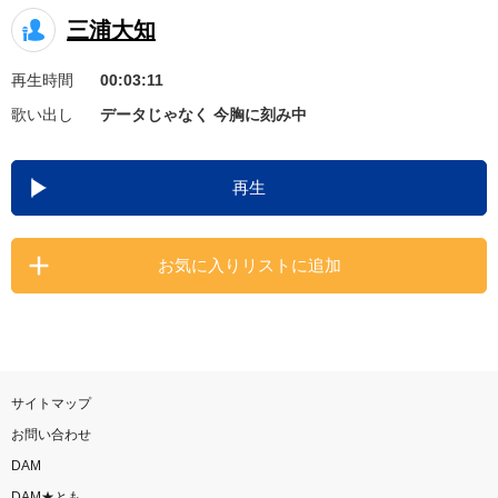
三浦大知
お知らせ
よくあるご質問
再生時間
00:03:11
DAMの新曲・ランキングなど
歌い出し
データじゃなく 今胸に刻み中
カラオケ最新情報をチェック！
再生
お気に入りリストに追加
自宅でカラオケ歌い放題！
家族や友達と一緒に！練習にも！
サイトマップ
お問い合わせ
DAM
DAM★とも