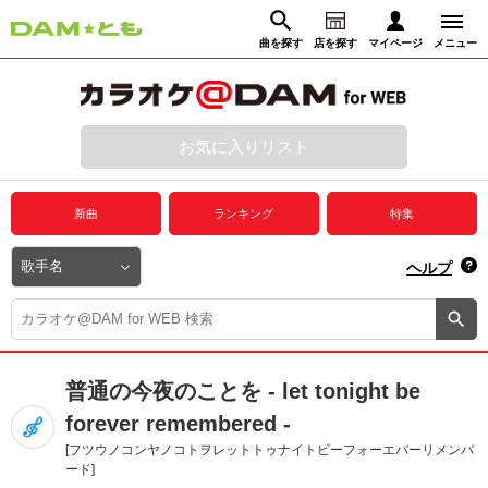
曲を探す
店を探す
マイページ
メニュー
ログイン
マイページ
お気に入りリスト
動画からさがす
録音からさがす
プレミアムサービス
新曲
ランキング
特集
DAM★とも動画
閉じる
ヘルプ
DAM★とも録音
カラオケ＠DAM
普通の今夜のことを - let tonight be
ユーザー検索
forever remembered -
[フツウノコンヤノコトヲレットトゥナイトビーフォーエバーリメンバ
キャンペーン
ード]