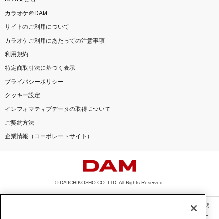
カラオケ＠DAM
サイトのご利用について
カラオケご利用にあたっての注意事項
利用規約
特定商取引法に基づく表示
プライバシーポリシー
クッキー設定
インフォマティブデータの取得について
ご契約方法
企業情報（コーポレートサイト）
© DAIICHIKOSHO CO.,LTD. All Rights Reserved.
このサイトに掲載されている一切の文章・画像・写真・動画・音声等を、手段や形態
を問わず、著作権法の定める範囲を超えて無断で複製、転載、ファイル化などするこ