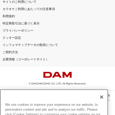
サイトのご利用について
カラオケご利用にあたっての注意事項
利用規約
特定商取引法に基づく表示
プライバシーポリシー
クッキー設定
インフォマティブデータの取得について
ご契約方法
企業情報（コーポレートサイト）
© DAIICHIKOSHO CO.,LTD. All Rights Reserved.
このサイトに掲載されている一切の文章・画像・写真・動画・音声等を、手段や形態
を問わず、著作権法の定める範囲を超えて無断で複製、転載、ファイル化などするこ
とを禁じます。
We use cookies to improve your experience on our website, to
personalize content and ads and to analyze our traffic. Please
楽曲及びコンテンツは、機種によりご利用いただけない場合があります。
click [Cookie Settings] to customize your cookie settings on our
楽曲及びコンテンツの配信日、配信内容が変更になる場合があります。