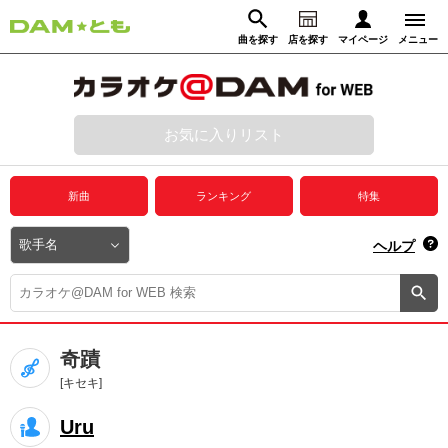
曲を探す
店を探す
マイページ
メニュー
ログイン
マイページ
お気に入りリスト
動画からさがす
録音からさがす
プレミアムサービス
新曲
ランキング
特集
DAM★とも動画
閉じる
ヘルプ
DAM★とも録音
カラオケ＠DAM
奇蹟
ユーザー検索
[キセキ]
Uru
キャンペーン