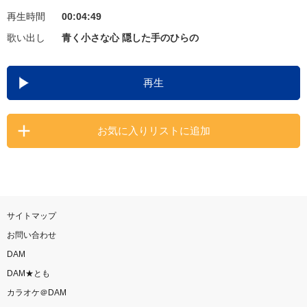
再生時間
00:04:49
お知らせ
よくあるご質問
歌い出し
青く小さな心 隠した手のひらの
DAMの新曲・ランキングなど
再生
カラオケ最新情報をチェック！
お気に入りリストに追加
自宅でカラオケ歌い放題！
家族や友達と一緒に！練習にも！
サイトマップ
お問い合わせ
DAM
DAM★とも
カラオケ＠DAM