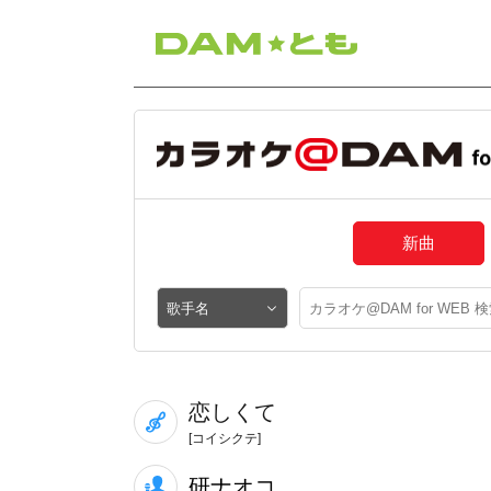
新曲
恋しくて
[コイシクテ]
研ナオコ