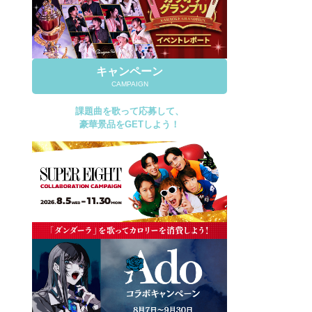
キャンペーン
CAMPAIGN
課題曲を歌って応募して、
豪華景品をGETしよう！