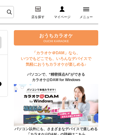
店を探す
マイページ
メニュー
ログイン
おうちカラオケ
OUCHI KARAOKE
マイページ
「カラオケ＠DAM」なら、
いつでもどこでも、いろんなデバイスで
プレミアムサービス
気軽におうちカラオケが楽しめる♪
パソコンで、“精密採点Ai”ができる
DAM★とも動画
カラオケ@DAM for Windows
DAM★とも録音
カラオケ＠DAM
ユーザー検索
パソコン以外にも、さまざまなデバイスで楽しめる
「カラオケ@DAM」の詳細はこちら