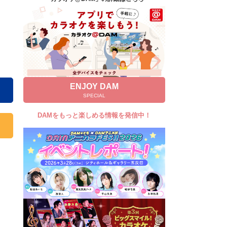
キャンペーン
お知らせ
よくあるご質問
DAMの新曲・ランキングなど
カラオケ最新情報をチェック！
ENJOY DAM
SPECIAL
DAMをもっと楽しめる情報を発信中！
自宅でカラオケ歌い放題！
家族や友達と一緒に！練習にも！