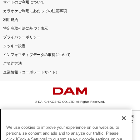
サイトのご利用について
カラオケご利用にあたっての注意事項
利用規約
特定商取引法に基づく表示
プライバシーポリシー
クッキー設定
インフォマティブデータの取得について
ご契約方法
企業情報（コーポレートサイト）
© DAIICHIKOSHO CO.,LTD. All Rights Reserved.
このサイトに掲載されている一切の文章・画像・写真・動画・音声等を、手段や形態
を問わず、著作権法の定める範囲を超えて無断で複製、転載、ファイル化などするこ
とを禁じます。
We use cookies to improve your experience on our website, to
personalize content and ads and to analyze our traffic. Please
楽曲及びコンテンツは、機種によりご利用いただけない場合があります。
click [Cookie Settings] to customize your cookie settings on our
楽曲及びコンテンツの配信日、配信内容が変更になる場合があります。