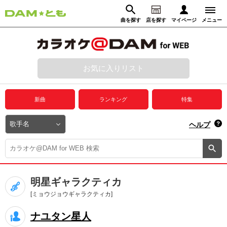
曲を探す
店を探す
マイページ
メニュー
ログイン
マイページ
お気に入りリスト
動画からさがす
録音からさがす
プレミアムサービス
新曲
ランキング
特集
DAM★とも動画
閉じる
ヘルプ
DAM★とも録音
カラオケ＠DAM
明星ギャラクティカ
ユーザー検索
[ミョウジョウギャラクティカ]
ナユタン星人
キャンペーン