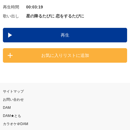
再生時間
00:03:19
お知らせ
よくあるご質問
歌い出し
星の降るたびに 恋をするたびに
DAMの新曲・ランキングなど
再生
カラオケ最新情報をチェック！
お気に入りリストに追加
自宅でカラオケ歌い放題！
家族や友達と一緒に！練習にも！
サイトマップ
お問い合わせ
DAM
DAM★とも
カラオケ＠DAM