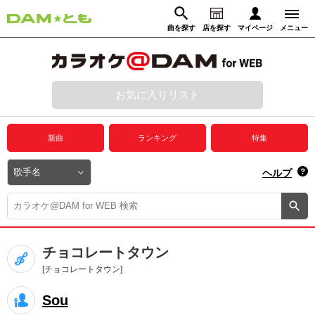
曲を探す
店を探す
マイページ
メニュー
ログイン
マイページ
お気に入りリスト
動画からさがす
録音からさがす
プレミアムサービス
新曲
ランキング
特集
DAM★とも動画
閉じる
ヘルプ
DAM★とも録音
カラオケ＠DAM
チョコレートタウン
ユーザー検索
[チョコレートタウン]
Sou
キャンペーン