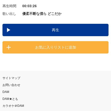
再生時間
00:03:26
お知らせ
よくあるご質問
歌い出し
優柔不断な僕ら どこだか
DAMの新曲・ランキングなど
再生
カラオケ最新情報をチェック！
お気に入りリストに追加
自宅でカラオケ歌い放題！
家族や友達と一緒に！練習にも！
サイトマップ
お問い合わせ
DAM
DAM★とも
カラオケ＠DAM