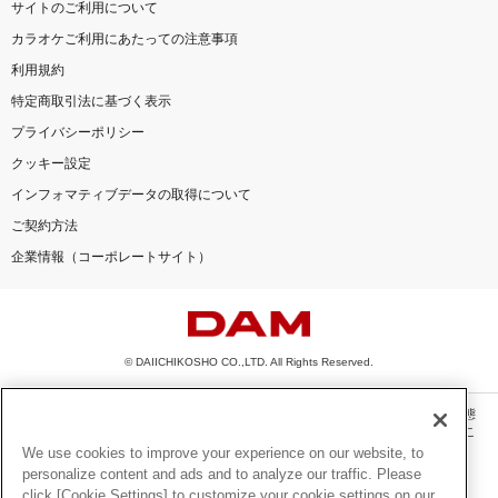
サイトのご利用について
カラオケご利用にあたっての注意事項
利用規約
特定商取引法に基づく表示
プライバシーポリシー
クッキー設定
インフォマティブデータの取得について
ご契約方法
企業情報（コーポレートサイト）
© DAIICHIKOSHO CO.,LTD. All Rights Reserved.
このサイトに掲載されている一切の文章・画像・写真・動画・音声等を、手段や形態
を問わず、著作権法の定める範囲を超えて無断で複製、転載、ファイル化などするこ
とを禁じます。
We use cookies to improve your experience on our website, to
personalize content and ads and to analyze our traffic. Please
楽曲及びコンテンツは、機種によりご利用いただけない場合があります。
click [Cookie Settings] to customize your cookie settings on our
楽曲及びコンテンツの配信日、配信内容が変更になる場合があります。