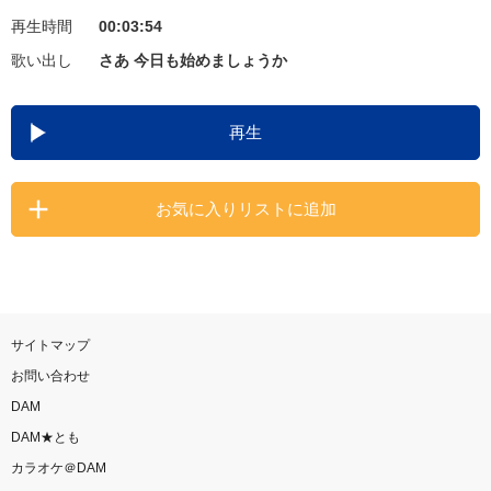
再生時間
00:03:54
お知らせ
よくあるご質問
歌い出し
さあ 今日も始めましょうか
DAMの新曲・ランキングなど
再生
カラオケ最新情報をチェック！
お気に入りリストに追加
自宅でカラオケ歌い放題！
家族や友達と一緒に！練習にも！
サイトマップ
お問い合わせ
DAM
DAM★とも
カラオケ＠DAM