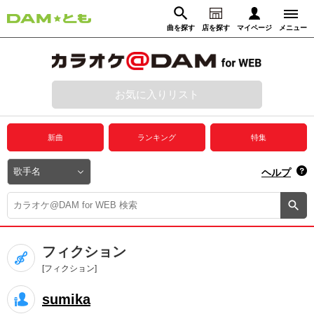
曲を探す
店を探す
マイページ
メニュー
ログイン
マイページ
お気に入りリスト
動画からさがす
録音からさがす
プレミアムサービス
新曲
ランキング
特集
DAM★とも動画
閉じる
ヘルプ
DAM★とも録音
カラオケ＠DAM
フィクション
ユーザー検索
[フィクション]
sumika
キャンペーン