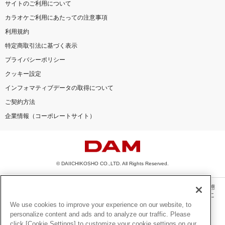
サイトのご利用について
カラオケご利用にあたっての注意事項
利用規約
特定商取引法に基づく表示
プライバシーポリシー
クッキー設定
インフォマティブデータの取得について
ご契約方法
企業情報（コーポレートサイト）
© DAIICHIKOSHO CO.,LTD. All Rights Reserved.
このサイトに掲載されている一切の文章・画像・写真・動画・音声等を、手段や形態
を問わず、著作権法の定める範囲を超えて無断で複製、転載、ファイル化などするこ
とを禁じます。
We use cookies to improve your experience on our website, to
personalize content and ads and to analyze our traffic. Please
楽曲及びコンテンツは、機種によりご利用いただけない場合があります。
click [Cookie Settings] to customize your cookie settings on our
楽曲及びコンテンツの配信日、配信内容が変更になる場合があります。