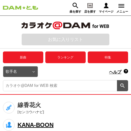
曲を探す
店を探す
マイページ
メニュー
ログイン
マイページ
お気に入りリスト
動画からさがす
録音からさがす
プレミアムサービス
新曲
ランキング
特集
DAM★とも動画
閉じる
ヘルプ
DAM★とも録音
カラオケ＠DAM
線香花火
ユーザー検索
[センコウハナビ]
KANA-BOON
キャンペーン