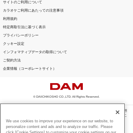
サイトのご利用について
カラオケご利用にあたっての注意事項
利用規約
特定商取引法に基づく表示
プライバシーポリシー
クッキー設定
インフォマティブデータの取得について
ご契約方法
企業情報（コーポレートサイト）
© DAIICHIKOSHO CO.,LTD. All Rights Reserved.
このサイトに掲載されている一切の文章・画像・写真・動画・音声等を、手段や形態
を問わず、著作権法の定める範囲を超えて無断で複製、転載、ファイル化などするこ
とを禁じます。
We use cookies to improve your experience on our website, to
personalize content and ads and to analyze our traffic. Please
楽曲及びコンテンツは、機種によりご利用いただけない場合があります。
click [Cookie Settings] to customize your cookie settings on our
楽曲及びコンテンツの配信日、配信内容が変更になる場合があります。