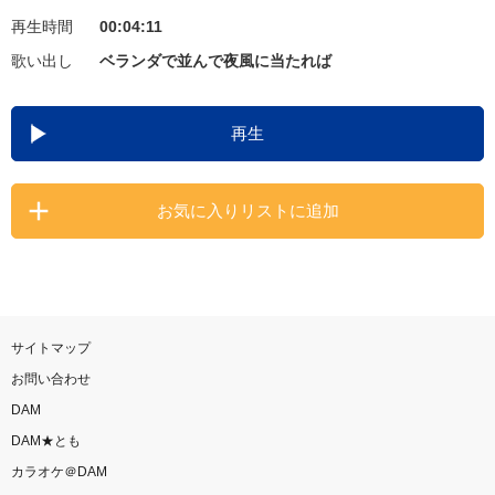
再生時間
00:04:11
お知らせ
よくあるご質問
歌い出し
ベランダで並んで夜風に当たれば
DAMの新曲・ランキングなど
再生
カラオケ最新情報をチェック！
お気に入りリストに追加
自宅でカラオケ歌い放題！
家族や友達と一緒に！練習にも！
サイトマップ
お問い合わせ
DAM
DAM★とも
カラオケ＠DAM