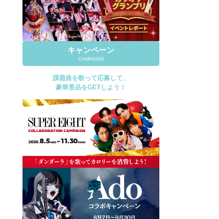
キャンペーン
CAMPAIGN
課題曲を歌って応募して、
豪華景品をGETしよう！