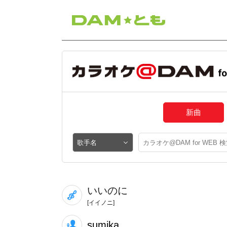
新曲
いいのに
[イイノニ]
sumika