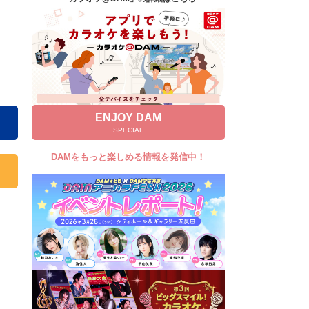
キャンペーン
お知らせ
よくあるご質問
DAMの新曲・ランキングなど
カラオケ最新情報をチェック！
ENJOY DAM
SPECIAL
DAMをもっと楽しめる情報を発信中！
自宅でカラオケ歌い放題！
家族や友達と一緒に！練習にも！