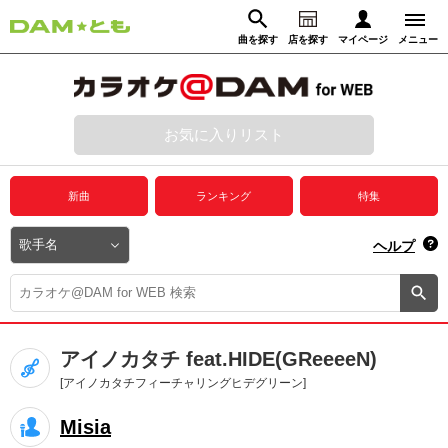
曲を探す
店を探す
マイページ
メニュー
ログイン
マイページ
お気に入りリスト
動画からさがす
録音からさがす
プレミアムサービス
新曲
ランキング
特集
DAM★とも動画
閉じる
ヘルプ
DAM★とも録音
カラオケ＠DAM
アイノカタチ feat.HIDE(GReeeeN)
ユーザー検索
[アイノカタチフィーチャリングヒデグリーン]
Misia
キャンペーン