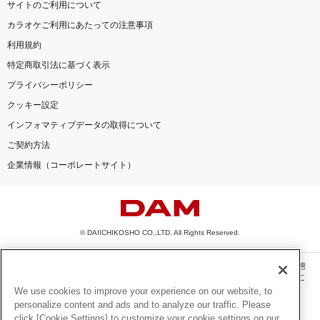
サイトのご利用について
カラオケご利用にあたっての注意事項
利用規約
特定商取引法に基づく表示
プライバシーポリシー
クッキー設定
インフォマティブデータの取得について
ご契約方法
企業情報（コーポレートサイト）
© DAIICHIKOSHO CO.,LTD. All Rights Reserved.
このサイトに掲載されている一切の文章・画像・写真・動画・音声等を、手段や形態
を問わず、著作権法の定める範囲を超えて無断で複製、転載、ファイル化などするこ
とを禁じます。
We use cookies to improve your experience on our website, to
personalize content and ads and to analyze our traffic. Please
楽曲及びコンテンツは、機種によりご利用いただけない場合があります。
click [Cookie Settings] to customize your cookie settings on our
楽曲及びコンテンツの配信日、配信内容が変更になる場合があります。