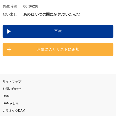
再生時間
00:04:28
お知らせ
よくあるご質問
歌い出し
あのね いつの間にか 気づいたんだ
DAMの新曲・ランキングなど
再生
カラオケ最新情報をチェック！
お気に入りリストに追加
自宅でカラオケ歌い放題！
家族や友達と一緒に！練習にも！
サイトマップ
お問い合わせ
DAM
DAM★とも
カラオケ＠DAM