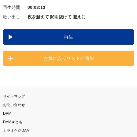
再生時間
00:03:13
お知らせ
よくあるご質問
歌い出し
夜を越えて 闇を抜けて 迎えに
DAMの新曲・ランキングなど
再生
カラオケ最新情報をチェック！
お気に入りリストに追加
自宅でカラオケ歌い放題！
家族や友達と一緒に！練習にも！
サイトマップ
お問い合わせ
DAM
DAM★とも
カラオケ＠DAM