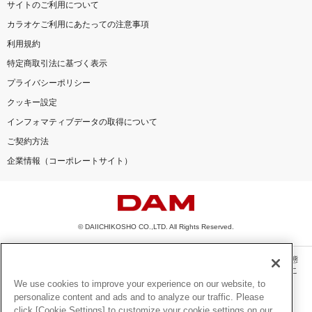
サイトのご利用について
カラオケご利用にあたっての注意事項
利用規約
特定商取引法に基づく表示
プライバシーポリシー
クッキー設定
インフォマティブデータの取得について
ご契約方法
企業情報（コーポレートサイト）
© DAIICHIKOSHO CO.,LTD. All Rights Reserved.
このサイトに掲載されている一切の文章・画像・写真・動画・音声等を、手段や形態
を問わず、著作権法の定める範囲を超えて無断で複製、転載、ファイル化などするこ
とを禁じます。
We use cookies to improve your experience on our website, to
personalize content and ads and to analyze our traffic. Please
楽曲及びコンテンツは、機種によりご利用いただけない場合があります。
click [Cookie Settings] to customize your cookie settings on our
楽曲及びコンテンツの配信日、配信内容が変更になる場合があります。