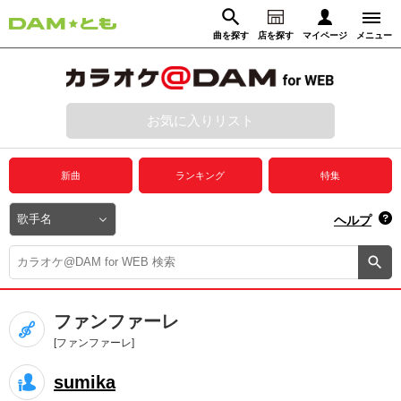
曲を探す
店を探す
マイページ
メニュー
ログイン
マイページ
お気に入りリスト
動画からさがす
録音からさがす
プレミアムサービス
新曲
ランキング
特集
DAM★とも動画
閉じる
ヘルプ
DAM★とも録音
カラオケ＠DAM
ファンファーレ
ユーザー検索
[ファンファーレ]
sumika
キャンペーン