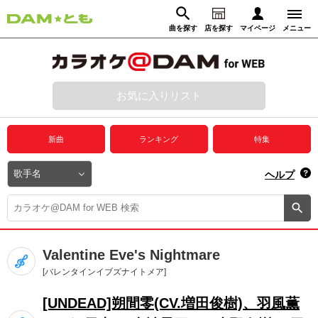
曲を探す
店を探す
マイページ
メニュー
ログイン
マイページ
お気に入りリスト
動画からさがす
録音からさがす
プレミアムサービス
新曲
ランキング
特集
DAM★とも動画
閉じる
ヘルプ
DAM★とも録音
カラオケ＠DAM
Valentine Eve's Nightmare
ユーザー検索
[バレンタインイブズナイトメア]
[UNDEAD]朔間零(CV.増田俊樹)、羽風薫
キャンペーン