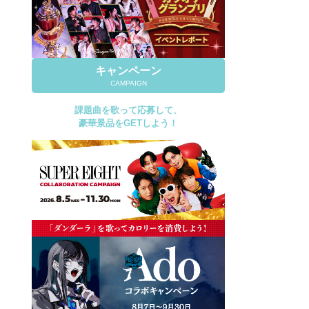
キャンペーン
CAMPAIGN
課題曲を歌って応募して、
豪華景品をGETしよう！