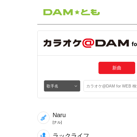
新曲
Naru
[ナル]
ラックライフ