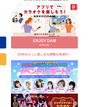
キャンペーン
お知らせ
よくあるご質問
DAMの新曲・ランキングなど
カラオケ最新情報をチェック！
ENJOY DAM
SPECIAL
DAMをもっと楽しめる情報を発信中！
自宅でカラオケ歌い放題！
家族や友達と一緒に！練習にも！