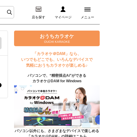
店を探す
マイページ
メニュー
ログイン
おうちカラオケ
OUCHI KARAOKE
マイページ
「カラオケ＠DAM」なら、
いつでもどこでも、いろんなデバイスで
プレミアムサービス
気軽におうちカラオケが楽しめる♪
パソコンで、“精密採点Ai”ができる
DAM★とも動画
カラオケ@DAM for Windows
DAM★とも録音
カラオケ＠DAM
ユーザー検索
パソコン以外にも、さまざまなデバイスで楽しめる
「カラオケ@DAM」の詳細はこちら