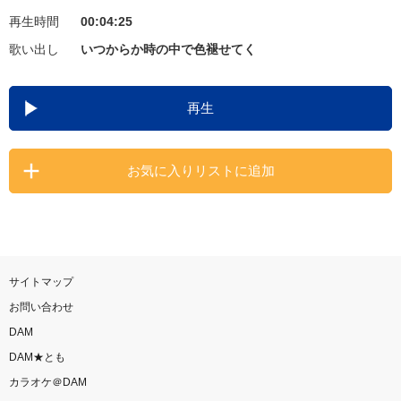
再生時間
00:04:25
お知らせ
よくあるご質問
歌い出し
いつからか時の中で色褪せてく
DAMの新曲・ランキングなど
再生
カラオケ最新情報をチェック！
お気に入りリストに追加
自宅でカラオケ歌い放題！
家族や友達と一緒に！練習にも！
サイトマップ
お問い合わせ
DAM
DAM★とも
カラオケ＠DAM