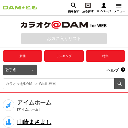
曲を探す
店を探す
マイページ
メニュー
ログイン
マイページ
お気に入りリスト
動画からさがす
録音からさがす
プレミアムサービス
新曲
ランキング
特集
DAM★とも動画
閉じる
ヘルプ
DAM★とも録音
カラオケ＠DAM
アイムホーム
ユーザー検索
[アイムホーム]
山崎まさよし
キャンペーン