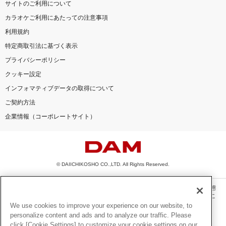
サイトのご利用について
カラオケご利用にあたっての注意事項
利用規約
特定商取引法に基づく表示
プライバシーポリシー
クッキー設定
インフォマティブデータの取得について
ご契約方法
企業情報（コーポレートサイト）
© DAIICHIKOSHO CO.,LTD. All Rights Reserved.
このサイトに掲載されている一切の文章・画像・写真・動画・音声等を、手段や形態
を問わず、著作権法の定める範囲を超えて無断で複製、転載、ファイル化などするこ
とを禁じます。
We use cookies to improve your experience on our website, to
personalize content and ads and to analyze our traffic. Please
楽曲及びコンテンツは、機種によりご利用いただけない場合があります。
click [Cookie Settings] to customize your cookie settings on our
楽曲及びコンテンツの配信日、配信内容が変更になる場合があります。