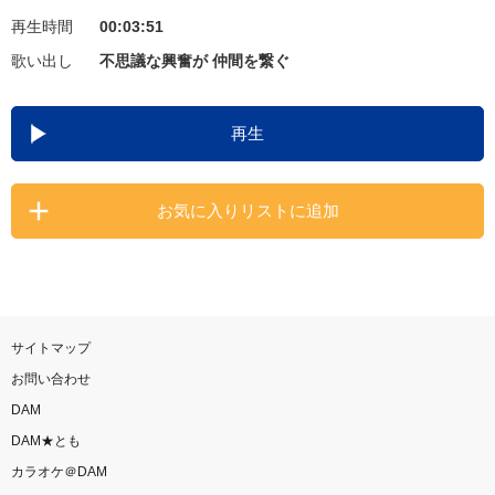
再生時間
00:03:51
お知らせ
よくあるご質問
歌い出し
不思議な興奮が 仲間を繋ぐ
DAMの新曲・ランキングなど
再生
カラオケ最新情報をチェック！
お気に入りリストに追加
自宅でカラオケ歌い放題！
家族や友達と一緒に！練習にも！
サイトマップ
お問い合わせ
DAM
DAM★とも
カラオケ＠DAM