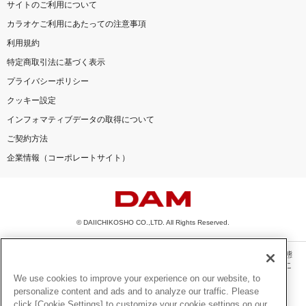
サイトのご利用について
カラオケご利用にあたっての注意事項
利用規約
特定商取引法に基づく表示
プライバシーポリシー
クッキー設定
インフォマティブデータの取得について
ご契約方法
企業情報（コーポレートサイト）
© DAIICHIKOSHO CO.,LTD. All Rights Reserved.
このサイトに掲載されている一切の文章・画像・写真・動画・音声等を、手段や形態
を問わず、著作権法の定める範囲を超えて無断で複製、転載、ファイル化などするこ
とを禁じます。
We use cookies to improve your experience on our website, to
personalize content and ads and to analyze our traffic. Please
楽曲及びコンテンツは、機種によりご利用いただけない場合があります。
click [Cookie Settings] to customize your cookie settings on our
楽曲及びコンテンツの配信日、配信内容が変更になる場合があります。