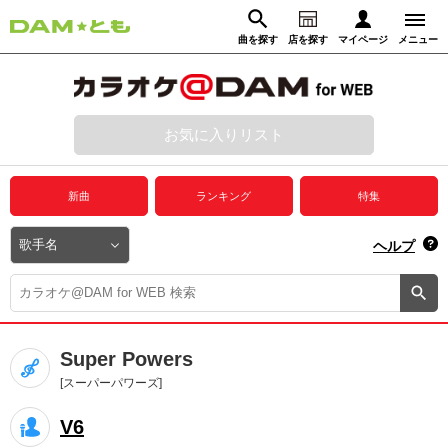
曲を探す
店を探す
マイページ
メニュー
ログイン
マイページ
お気に入りリスト
動画からさがす
録音からさがす
プレミアムサービス
新曲
ランキング
特集
DAM★とも動画
閉じる
ヘルプ
DAM★とも録音
カラオケ＠DAM
Super Powers
ユーザー検索
[スーパーパワーズ]
V6
キャンペーン