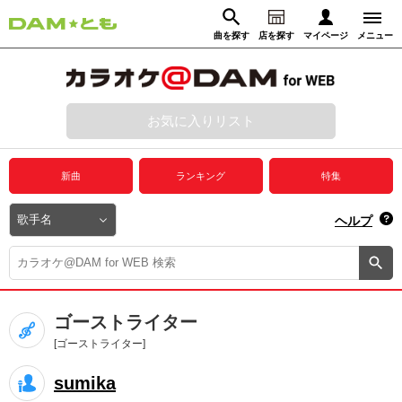
曲を探す
店を探す
マイページ
メニュー
ログイン
マイページ
お気に入りリスト
動画からさがす
録音からさがす
プレミアムサービス
新曲
ランキング
特集
DAM★とも動画
閉じる
ヘルプ
DAM★とも録音
カラオケ＠DAM
ゴーストライター
ユーザー検索
[ゴーストライター]
sumika
キャンペーン