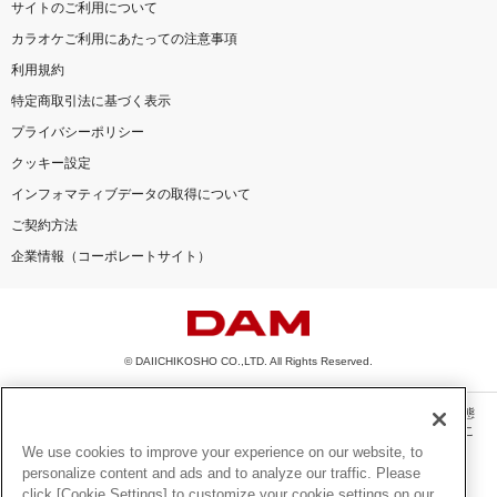
サイトのご利用について
カラオケご利用にあたっての注意事項
利用規約
特定商取引法に基づく表示
プライバシーポリシー
クッキー設定
インフォマティブデータの取得について
ご契約方法
企業情報（コーポレートサイト）
© DAIICHIKOSHO CO.,LTD. All Rights Reserved.
このサイトに掲載されている一切の文章・画像・写真・動画・音声等を、手段や形態
を問わず、著作権法の定める範囲を超えて無断で複製、転載、ファイル化などするこ
とを禁じます。
We use cookies to improve your experience on our website, to
personalize content and ads and to analyze our traffic. Please
楽曲及びコンテンツは、機種によりご利用いただけない場合があります。
click [Cookie Settings] to customize your cookie settings on our
楽曲及びコンテンツの配信日、配信内容が変更になる場合があります。