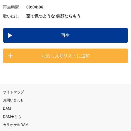
再生時間
00:04:06
お知らせ
よくあるご質問
歌い出し
薬で保つような 笑顔ならもう
DAMの新曲・ランキングなど
再生
カラオケ最新情報をチェック！
お気に入りリストに追加
自宅でカラオケ歌い放題！
家族や友達と一緒に！練習にも！
サイトマップ
お問い合わせ
DAM
DAM★とも
カラオケ＠DAM