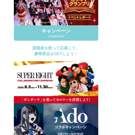
キャンペーン
CAMPAIGN
課題曲を歌って応募して、
豪華景品をGETしよう！