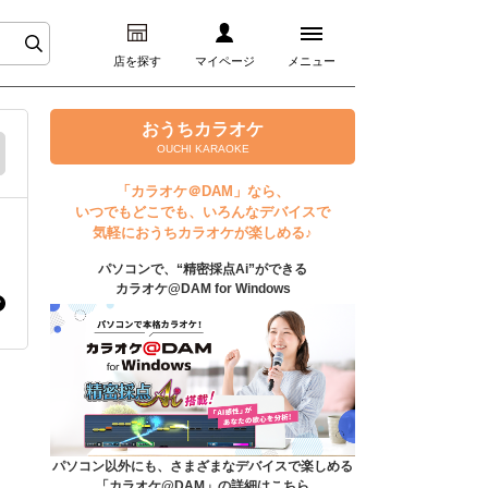
店を探す
マイページ
メニュー
ログイン
おうちカラオケ
OUCHI KARAOKE
マイページ
「カラオケ＠DAM」なら、
いつでもどこでも、いろんなデバイスで
プレミアムサービス
気軽におうちカラオケが楽しめる♪
パソコンで、“精密採点Ai”ができる
DAM★とも動画
カラオケ@DAM for Windows
DAM★とも録音
カラオケ＠DAM
ユーザー検索
パソコン以外にも、さまざまなデバイスで楽しめる
「カラオケ@DAM」の詳細はこちら