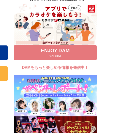
キャンペーン
お知らせ
よくあるご質問
DAMの新曲・ランキングなど
カラオケ最新情報をチェック！
ENJOY DAM
SPECIAL
DAMをもっと楽しめる情報を発信中！
自宅でカラオケ歌い放題！
家族や友達と一緒に！練習にも！