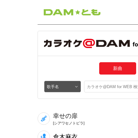
新曲
幸せの扉
[シアワセノトビラ]
倉木麻衣