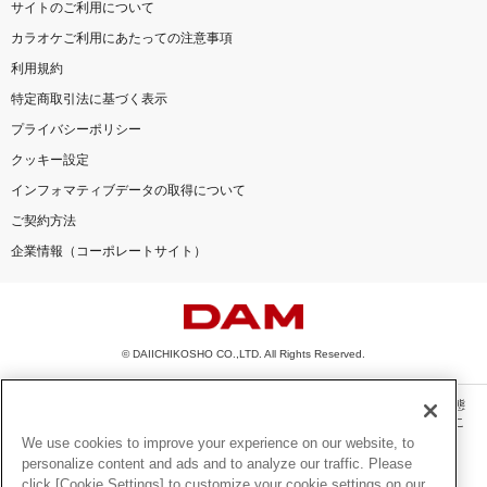
サイトのご利用について
カラオケご利用にあたっての注意事項
利用規約
特定商取引法に基づく表示
プライバシーポリシー
クッキー設定
インフォマティブデータの取得について
ご契約方法
企業情報（コーポレートサイト）
© DAIICHIKOSHO CO.,LTD. All Rights Reserved.
このサイトに掲載されている一切の文章・画像・写真・動画・音声等を、手段や形態
を問わず、著作権法の定める範囲を超えて無断で複製、転載、ファイル化などするこ
とを禁じます。
We use cookies to improve your experience on our website, to
personalize content and ads and to analyze our traffic. Please
楽曲及びコンテンツは、機種によりご利用いただけない場合があります。
click [Cookie Settings] to customize your cookie settings on our
楽曲及びコンテンツの配信日、配信内容が変更になる場合があります。