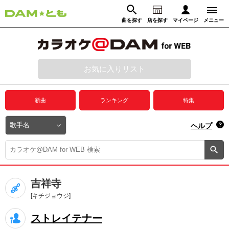
曲を探す
店を探す
マイページ
メニュー
ログイン
マイページ
お気に入りリスト
動画からさがす
録音からさがす
プレミアムサービス
新曲
ランキング
特集
DAM★とも動画
閉じる
ヘルプ
DAM★とも録音
カラオケ＠DAM
吉祥寺
ユーザー検索
[キチジョウジ]
ストレイテナー
キャンペーン