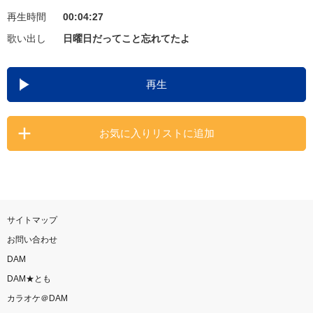
再生時間
00:04:27
お知らせ
よくあるご質問
歌い出し
日曜日だってこと忘れてたよ
DAMの新曲・ランキングなど
再生
カラオケ最新情報をチェック！
お気に入りリストに追加
自宅でカラオケ歌い放題！
家族や友達と一緒に！練習にも！
サイトマップ
お問い合わせ
DAM
DAM★とも
カラオケ＠DAM