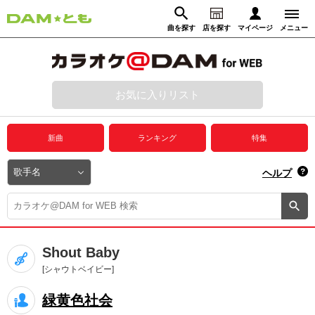
曲を探す
店を探す
マイページ
メニュー
ログイン
マイページ
お気に入りリスト
動画からさがす
録音からさがす
プレミアムサービス
新曲
ランキング
特集
DAM★とも動画
閉じる
ヘルプ
DAM★とも録音
カラオケ＠DAM
Shout Baby
ユーザー検索
[シャウトベイビー]
緑黄色社会
キャンペーン