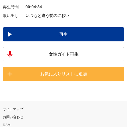
再生時間
00:04:34
お知らせ
よくあるご質問
歌い出し
いつもと違う髪のにおい
DAMの新曲・ランキングなど
再生
カラオケ最新情報をチェック！
女性ガイド再生
自宅でカラオケ歌い放題！
お気に入りリストに追加
家族や友達と一緒に！練習にも！
サイトマップ
お問い合わせ
DAM