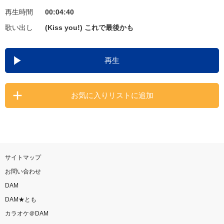
再生時間
00:04:40
お知らせ
よくあるご質問
歌い出し
(Kiss you!) これで最後かも
DAMの新曲・ランキングなど
再生
カラオケ最新情報をチェック！
お気に入りリストに追加
自宅でカラオケ歌い放題！
家族や友達と一緒に！練習にも！
サイトマップ
お問い合わせ
DAM
DAM★とも
カラオケ＠DAM