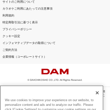
サイトのご利用について
カラオケご利用にあたっての注意事項
利用規約
特定商取引法に基づく表示
プライバシーポリシー
クッキー設定
インフォマティブデータの取得について
ご契約方法
企業情報（コーポレートサイト）
© DAIICHIKOSHO CO.,LTD. All Rights Reserved.
このサイトに掲載されている一切の文章・画像・写真・動画・音声等を、手段や形態
を問わず、著作権法の定める範囲を超えて無断で複製、転載、ファイル化などするこ
とを禁じます。
We use cookies to improve your experience on our website, to
personalize content and ads and to analyze our traffic. Please
楽曲及びコンテンツは、機種によりご利用いただけない場合があります。
click [Cookie Settings] to customize your cookie settings on our
楽曲及びコンテンツの配信日、配信内容が変更になる場合があります。