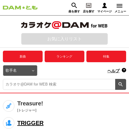
曲を探す
店を探す
マイページ
メニュー
ログイン
マイページ
お気に入りリスト
動画からさがす
録音からさがす
プレミアムサービス
新曲
ランキング
特集
DAM★とも動画
閉じる
ヘルプ
DAM★とも録音
カラオケ＠DAM
Treasure!
ユーザー検索
[トレジャー]
TRIGGER
キャンペーン