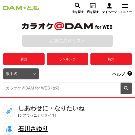
曲を探す
店を探す
マイページ
メニュー
ログイン
マイページ
お気に入りリスト
動画からさがす
録音からさがす
プレミアムサービス
新曲
ランキング
特集
DAM★とも動画
閉じる
ヘルプ
DAM★とも録音
カラオケ＠DAM
しあわせに・なりたいね
ユーザー検索
[シアワセニナリタイネ]
石川さゆり
キャンペーン