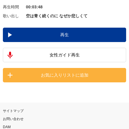
再生時間
00:03:48
お知らせ
よくあるご質問
歌い出し
空は青く続くのに なぜか悲しくて
DAMの新曲・ランキングなど
再生
カラオケ最新情報をチェック！
女性ガイド再生
自宅でカラオケ歌い放題！
お気に入りリストに追加
家族や友達と一緒に！練習にも！
サイトマップ
お問い合わせ
DAM