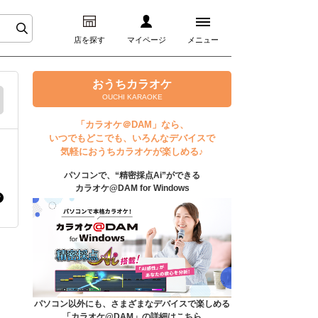
店を探す
マイページ
メニュー
ログイン
おうちカラオケ
OUCHI KARAOKE
マイページ
「カラオケ＠DAM」なら、
いつでもどこでも、いろんなデバイスで
プレミアムサービス
気軽におうちカラオケが楽しめる♪
パソコンで、“精密採点Ai”ができる
DAM★とも動画
カラオケ@DAM for Windows
DAM★とも録音
カラオケ＠DAM
ユーザー検索
パソコン以外にも、さまざまなデバイスで楽しめる
「カラオケ@DAM」の詳細はこちら