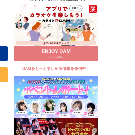
キャンペーン
お知らせ
よくあるご質問
DAMの新曲・ランキングなど
カラオケ最新情報をチェック！
ENJOY DAM
SPECIAL
DAMをもっと楽しめる情報を発信中！
自宅でカラオケ歌い放題！
家族や友達と一緒に！練習にも！