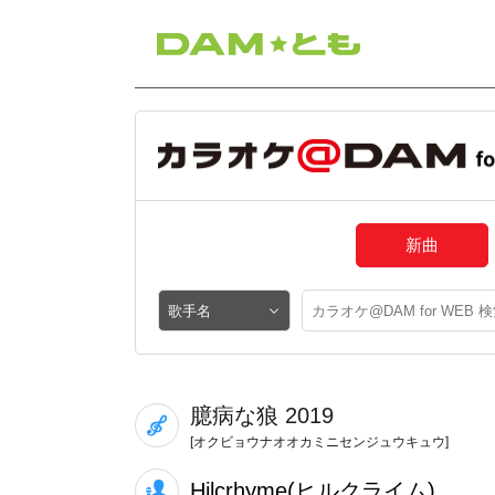
新曲
臆病な狼 2019
[オクビョウナオオカミニセンジュウキュウ]
Hilcrhyme(ヒルクライム)