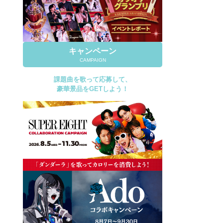
キャンペーン
CAMPAIGN
課題曲を歌って応募して、
豪華景品をGETしよう！