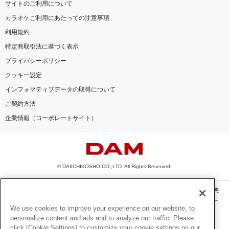
サイトのご利用について
カラオケご利用にあたっての注意事項
利用規約
特定商取引法に基づく表示
プライバシーポリシー
クッキー設定
インフォマティブデータの取得について
ご契約方法
企業情報（コーポレートサイト）
© DAIICHIKOSHO CO.,LTD. All Rights Reserved.
このサイトに掲載されている一切の文章・画像・写真・動画・音声等を、手段や形態
を問わず、著作権法の定める範囲を超えて無断で複製、転載、ファイル化などするこ
とを禁じます。
We use cookies to improve your experience on our website, to
personalize content and ads and to analyze our traffic. Please
楽曲及びコンテンツは、機種によりご利用いただけない場合があります。
click [Cookie Settings] to customize your cookie settings on our
楽曲及びコンテンツの配信日、配信内容が変更になる場合があります。