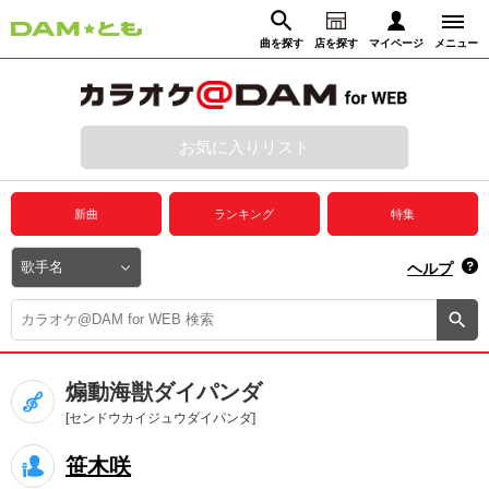
曲を探す
店を探す
マイページ
メニュー
ログイン
マイページ
お気に入りリスト
動画からさがす
録音からさがす
プレミアムサービス
新曲
ランキング
特集
DAM★とも動画
閉じる
ヘルプ
DAM★とも録音
カラオケ＠DAM
煽動海獣ダイパンダ
ユーザー検索
[センドウカイジュウダイパンダ]
笹木咲
キャンペーン