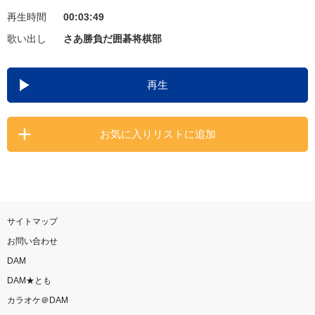
再生時間
00:03:49
お知らせ
よくあるご質問
歌い出し
さあ勝負だ囲碁将棋部
DAMの新曲・ランキングなど
再生
カラオケ最新情報をチェック！
お気に入りリストに追加
自宅でカラオケ歌い放題！
家族や友達と一緒に！練習にも！
サイトマップ
お問い合わせ
DAM
DAM★とも
カラオケ＠DAM