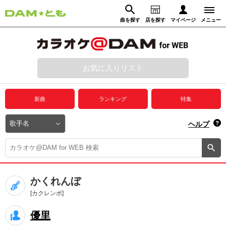
曲を探す
店を探す
マイページ
メニュー
ログイン
マイページ
お気に入りリスト
動画からさがす
録音からさがす
プレミアムサービス
新曲
ランキング
特集
DAM★とも動画
閉じる
ヘルプ
DAM★とも録音
カラオケ＠DAM
かくれんぼ
ユーザー検索
[カクレンボ]
優里
キャンペーン