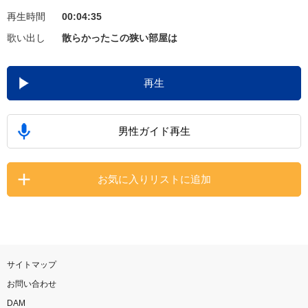
再生時間
00:04:35
お知らせ
よくあるご質問
歌い出し
散らかったこの狭い部屋は
DAMの新曲・ランキングなど
再生
カラオケ最新情報をチェック！
男性ガイド再生
自宅でカラオケ歌い放題！
お気に入りリストに追加
家族や友達と一緒に！練習にも！
サイトマップ
お問い合わせ
DAM