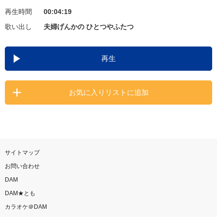
再生時間
00:04:19
お知らせ
よくあるご質問
歌い出し
夫婦げんかの ひとつやふたつ
DAMの新曲・ランキングなど
再生
カラオケ最新情報をチェック！
お気に入りリストに追加
自宅でカラオケ歌い放題！
家族や友達と一緒に！練習にも！
サイトマップ
お問い合わせ
DAM
DAM★とも
カラオケ＠DAM