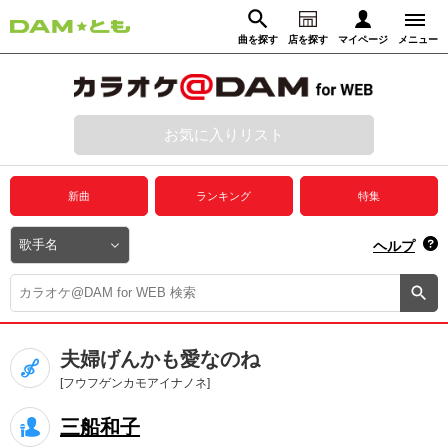
曲を探す
店を探す
マイページ
メニュー
ログイン
マイページ
お気に入りリスト
動画からさがす
録音からさがす
プレミアムサービス
新曲
ランキング
特集
DAM★とも動画
閉じる
ヘルプ
DAM★とも録音
カラオケ＠DAM
夫婦げんかも愛なのね
ユーザー検索
[フウフゲンカモアイナノネ]
三船和子
キャンペーン