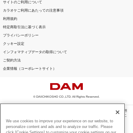
サイトのご利用について
カラオケご利用にあたっての注意事項
利用規約
特定商取引法に基づく表示
プライバシーポリシー
クッキー設定
インフォマティブデータの取得について
ご契約方法
企業情報（コーポレートサイト）
© DAIICHIKOSHO CO.,LTD. All Rights Reserved.
このサイトに掲載されている一切の文章・画像・写真・動画・音声等を、手段や形態
を問わず、著作権法の定める範囲を超えて無断で複製、転載、ファイル化などするこ
とを禁じます。
We use cookies to improve your experience on our website, to
personalize content and ads and to analyze our traffic. Please
楽曲及びコンテンツは、機種によりご利用いただけない場合があります。
click [Cookie Settings] to customize your cookie settings on our
楽曲及びコンテンツの配信日、配信内容が変更になる場合があります。