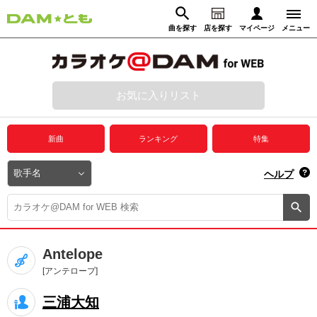
曲を探す
店を探す
マイページ
メニュー
ログイン
マイページ
お気に入りリスト
動画からさがす
録音からさがす
プレミアムサービス
新曲
ランキング
特集
DAM★とも動画
閉じる
ヘルプ
DAM★とも録音
カラオケ＠DAM
Antelope
ユーザー検索
[アンテロープ]
三浦大知
キャンペーン