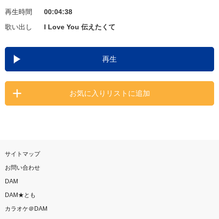
再生時間
00:04:38
お知らせ
よくあるご質問
歌い出し
I Love You 伝えたくて
DAMの新曲・ランキングなど
再生
カラオケ最新情報をチェック！
お気に入りリストに追加
自宅でカラオケ歌い放題！
家族や友達と一緒に！練習にも！
サイトマップ
お問い合わせ
DAM
DAM★とも
カラオケ＠DAM