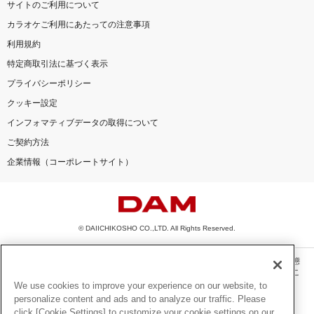
サイトのご利用について
カラオケご利用にあたっての注意事項
利用規約
特定商取引法に基づく表示
プライバシーポリシー
クッキー設定
インフォマティブデータの取得について
ご契約方法
企業情報（コーポレートサイト）
© DAIICHIKOSHO CO.,LTD. All Rights Reserved.
このサイトに掲載されている一切の文章・画像・写真・動画・音声等を、手段や形態
を問わず、著作権法の定める範囲を超えて無断で複製、転載、ファイル化などするこ
とを禁じます。
We use cookies to improve your experience on our website, to
personalize content and ads and to analyze our traffic. Please
楽曲及びコンテンツは、機種によりご利用いただけない場合があります。
click [Cookie Settings] to customize your cookie settings on our
楽曲及びコンテンツの配信日、配信内容が変更になる場合があります。