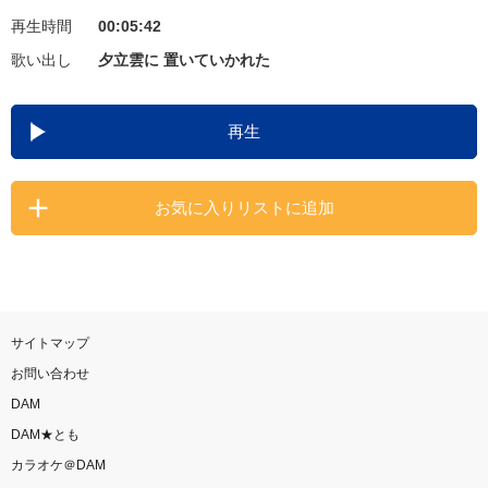
再生時間
00:05:42
お知らせ
よくあるご質問
歌い出し
夕立雲に 置いていかれた
DAMの新曲・ランキングなど
再生
カラオケ最新情報をチェック！
お気に入りリストに追加
自宅でカラオケ歌い放題！
家族や友達と一緒に！練習にも！
サイトマップ
お問い合わせ
DAM
DAM★とも
カラオケ＠DAM