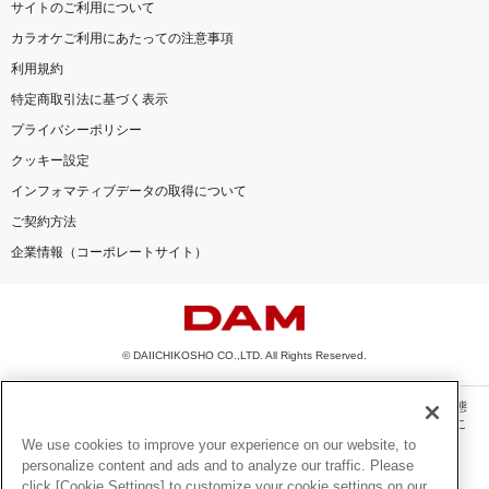
サイトのご利用について
カラオケご利用にあたっての注意事項
利用規約
特定商取引法に基づく表示
プライバシーポリシー
クッキー設定
インフォマティブデータの取得について
ご契約方法
企業情報（コーポレートサイト）
© DAIICHIKOSHO CO.,LTD. All Rights Reserved.
このサイトに掲載されている一切の文章・画像・写真・動画・音声等を、手段や形態
を問わず、著作権法の定める範囲を超えて無断で複製、転載、ファイル化などするこ
とを禁じます。
We use cookies to improve your experience on our website, to
personalize content and ads and to analyze our traffic. Please
楽曲及びコンテンツは、機種によりご利用いただけない場合があります。
click [Cookie Settings] to customize your cookie settings on our
楽曲及びコンテンツの配信日、配信内容が変更になる場合があります。