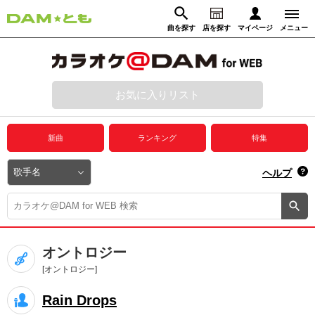
曲を探す
店を探す
マイページ
メニュー
ログイン
マイページ
お気に入りリスト
動画からさがす
録音からさがす
プレミアムサービス
新曲
ランキング
特集
DAM★とも動画
閉じる
ヘルプ
DAM★とも録音
カラオケ＠DAM
オントロジー
ユーザー検索
[オントロジー]
Rain Drops
キャンペーン