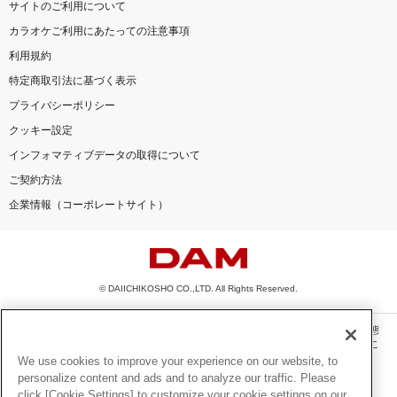
サイトのご利用について
カラオケご利用にあたっての注意事項
利用規約
特定商取引法に基づく表示
プライバシーポリシー
クッキー設定
インフォマティブデータの取得について
ご契約方法
企業情報（コーポレートサイト）
© DAIICHIKOSHO CO.,LTD. All Rights Reserved.
このサイトに掲載されている一切の文章・画像・写真・動画・音声等を、手段や形態
を問わず、著作権法の定める範囲を超えて無断で複製、転載、ファイル化などするこ
とを禁じます。
We use cookies to improve your experience on our website, to
personalize content and ads and to analyze our traffic. Please
楽曲及びコンテンツは、機種によりご利用いただけない場合があります。
click [Cookie Settings] to customize your cookie settings on our
楽曲及びコンテンツの配信日、配信内容が変更になる場合があります。