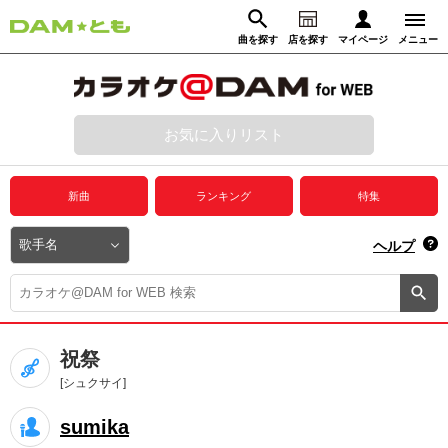
曲を探す
店を探す
マイページ
メニュー
ログイン
マイページ
お気に入りリスト
動画からさがす
録音からさがす
プレミアムサービス
新曲
ランキング
特集
DAM★とも動画
閉じる
ヘルプ
DAM★とも録音
カラオケ＠DAM
祝祭
ユーザー検索
[シュクサイ]
sumika
キャンペーン