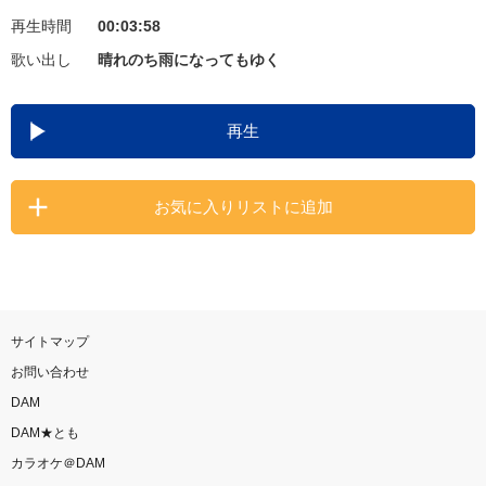
再生時間
00:03:58
お知らせ
よくあるご質問
歌い出し
晴れのち雨になってもゆく
DAMの新曲・ランキングなど
再生
カラオケ最新情報をチェック！
お気に入りリストに追加
自宅でカラオケ歌い放題！
家族や友達と一緒に！練習にも！
サイトマップ
お問い合わせ
DAM
DAM★とも
カラオケ＠DAM