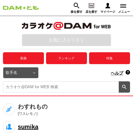
曲を探す
店を探す
マイページ
メニュー
ログイン
マイページ
お気に入りリスト
動画からさがす
録音からさがす
プレミアムサービス
新曲
ランキング
特集
DAM★とも動画
閉じる
ヘルプ
DAM★とも録音
カラオケ＠DAM
わすれもの
ユーザー検索
[ワスレモノ]
sumika
キャンペーン