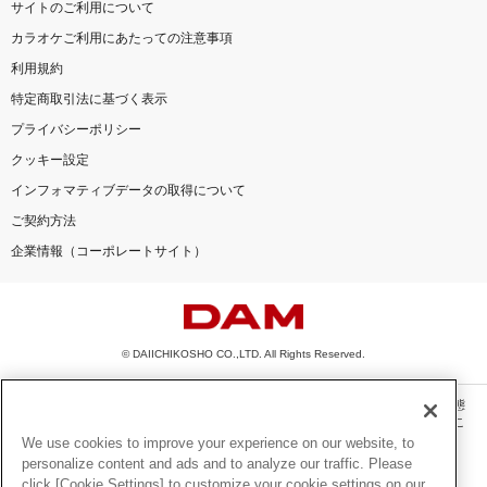
サイトのご利用について
カラオケご利用にあたっての注意事項
利用規約
特定商取引法に基づく表示
プライバシーポリシー
クッキー設定
インフォマティブデータの取得について
ご契約方法
企業情報（コーポレートサイト）
© DAIICHIKOSHO CO.,LTD. All Rights Reserved.
このサイトに掲載されている一切の文章・画像・写真・動画・音声等を、手段や形態
を問わず、著作権法の定める範囲を超えて無断で複製、転載、ファイル化などするこ
とを禁じます。
We use cookies to improve your experience on our website, to
personalize content and ads and to analyze our traffic. Please
楽曲及びコンテンツは、機種によりご利用いただけない場合があります。
click [Cookie Settings] to customize your cookie settings on our
楽曲及びコンテンツの配信日、配信内容が変更になる場合があります。