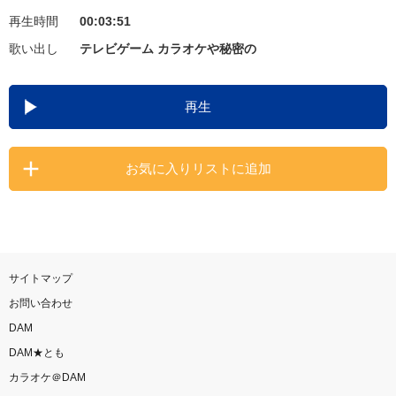
再生時間
00:03:51
お知らせ
よくあるご質問
歌い出し
テレビゲーム カラオケや秘密の
DAMの新曲・ランキングなど
再生
カラオケ最新情報をチェック！
お気に入りリストに追加
自宅でカラオケ歌い放題！
家族や友達と一緒に！練習にも！
サイトマップ
お問い合わせ
DAM
DAM★とも
カラオケ＠DAM