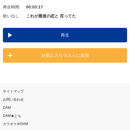
再生時間
00:03:17
お知らせ
よくあるご質問
歌い出し
これが最後の恋と 言ってた
DAMの新曲・ランキングなど
再生
カラオケ最新情報をチェック！
お気に入りリストに追加
自宅でカラオケ歌い放題！
家族や友達と一緒に！練習にも！
サイトマップ
お問い合わせ
DAM
DAM★とも
カラオケ＠DAM