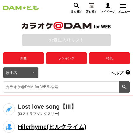
曲を探す
店を探す
マイページ
メニュー
ログイン
マイページ
お気に入りリスト
動画からさがす
録音からさがす
プレミアムサービス
新曲
ランキング
特集
DAM★とも動画
閉じる
ヘルプ
DAM★とも録音
カラオケ＠DAM
Lost love song【III】
ユーザー検索
[ロストラブソングスリー]
Hilcrhyme(ヒルクライム)
キャンペーン