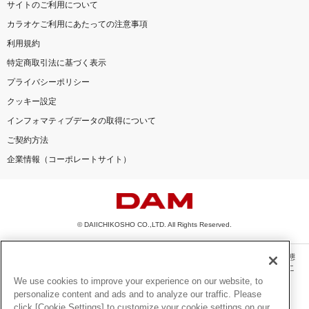
サイトのご利用について
カラオケご利用にあたっての注意事項
利用規約
特定商取引法に基づく表示
プライバシーポリシー
クッキー設定
インフォマティブデータの取得について
ご契約方法
企業情報（コーポレートサイト）
© DAIICHIKOSHO CO.,LTD. All Rights Reserved.
このサイトに掲載されている一切の文章・画像・写真・動画・音声等を、手段や形態
を問わず、著作権法の定める範囲を超えて無断で複製、転載、ファイル化などするこ
とを禁じます。
We use cookies to improve your experience on our website, to
personalize content and ads and to analyze our traffic. Please
楽曲及びコンテンツは、機種によりご利用いただけない場合があります。
click [Cookie Settings] to customize your cookie settings on our
楽曲及びコンテンツの配信日、配信内容が変更になる場合があります。