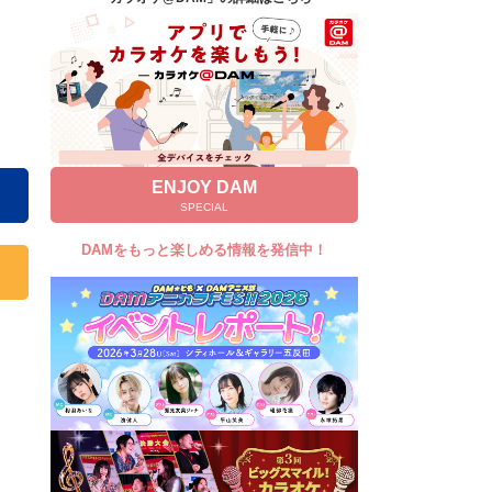
キャンペーン
お知らせ
よくあるご質問
DAMの新曲・ランキングなど
カラオケ最新情報をチェック！
ENJOY DAM
SPECIAL
DAMをもっと楽しめる情報を発信中！
自宅でカラオケ歌い放題！
家族や友達と一緒に！練習にも！