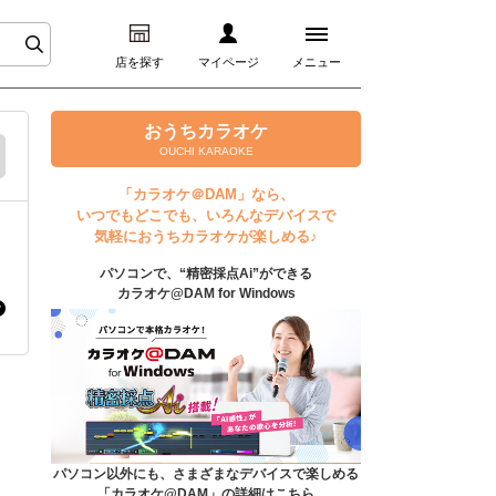
店を探す
マイページ
メニュー
ログイン
おうちカラオケ
OUCHI KARAOKE
マイページ
「カラオケ＠DAM」なら、
いつでもどこでも、いろんなデバイスで
プレミアムサービス
気軽におうちカラオケが楽しめる♪
パソコンで、“精密採点Ai”ができる
DAM★とも動画
カラオケ@DAM for Windows
DAM★とも録音
カラオケ＠DAM
ユーザー検索
パソコン以外にも、さまざまなデバイスで楽しめる
「カラオケ@DAM」の詳細はこちら