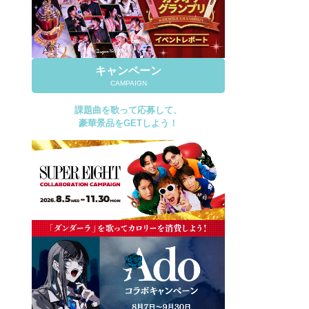
キャンペーン
CAMPAIGN
課題曲を歌って応募して、
豪華景品をGETしよう！