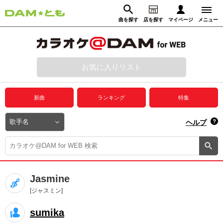
曲を探す
店を探す
マイページ
メニュー
ログイン
マイページ
お気に入りリスト
動画からさがす
録音からさがす
プレミアムサービス
新曲
ランキング
特集
DAM★とも動画
閉じる
ヘルプ
DAM★とも録音
カラオケ＠DAM
Jasmine
ユーザー検索
[ジャスミン]
sumika
キャンペーン