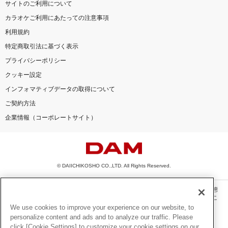
サイトのご利用について
カラオケご利用にあたっての注意事項
利用規約
特定商取引法に基づく表示
プライバシーポリシー
クッキー設定
インフォマティブデータの取得について
ご契約方法
企業情報（コーポレートサイト）
© DAIICHIKOSHO CO.,LTD. All Rights Reserved.
このサイトに掲載されている一切の文章・画像・写真・動画・音声等を、手段や形態
を問わず、著作権法の定める範囲を超えて無断で複製、転載、ファイル化などするこ
とを禁じます。
We use cookies to improve your experience on our website, to
personalize content and ads and to analyze our traffic. Please
楽曲及びコンテンツは、機種によりご利用いただけない場合があります。
click [Cookie Settings] to customize your cookie settings on our
楽曲及びコンテンツの配信日、配信内容が変更になる場合があります。