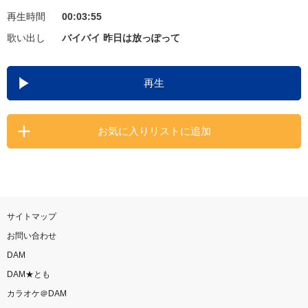
再生時間
00:03:55
お知らせ
よくあるご質問
歌い出し
バイバイ 昨日は放っぽって
DAMの新曲・ランキングなど
再生
カラオケ最新情報をチェック！
お気に入りリストに追加
自宅でカラオケ歌い放題！
家族や友達と一緒に！練習にも！
サイトマップ
お問い合わせ
DAM
DAM★とも
カラオケ＠DAM