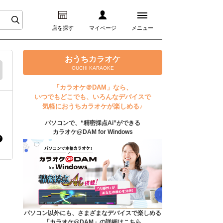
店を探す
マイページ
メニュー
ログイン
おうちカラオケ
OUCHI KARAOKE
マイページ
「カラオケ＠DAM」なら、
いつでもどこでも、いろんなデバイスで
プレミアムサービス
気軽におうちカラオケが楽しめる♪
パソコンで、“精密採点Ai”ができる
DAM★とも動画
カラオケ@DAM for Windows
DAM★とも録音
カラオケ＠DAM
ユーザー検索
パソコン以外にも、さまざまなデバイスで楽しめる
「カラオケ@DAM」の詳細はこちら