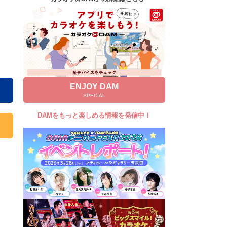
キャンペーン
お知らせ
よくあるご質問
DAMの新曲・ランキングなど
カラオケ最新情報をチェック！
ENJOY DAM
SPECIAL
DAMをもっと楽しめる情報を発信中！
自宅でカラオケ歌い放題！
家族や友達と一緒に！練習にも！