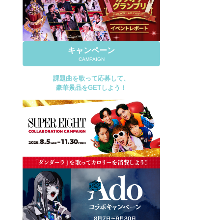
キャンペーン
CAMPAIGN
課題曲を歌って応募して、
豪華景品をGETしよう！