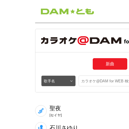
新曲
聖夜
[セイヤ]
石川さゆり