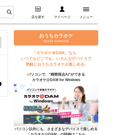
店を探す
マイページ
メニュー
ログイン
おうちカラオケ
OUCHI KARAOKE
マイページ
「カラオケ＠DAM」なら、
いつでもどこでも、いろんなデバイスで
プレミアムサービス
気軽におうちカラオケが楽しめる♪
パソコンで、“精密採点Ai”ができる
DAM★とも動画
カラオケ@DAM for Windows
DAM★とも録音
カラオケ＠DAM
ユーザー検索
パソコン以外にも、さまざまなデバイスで楽しめる
「カラオケ@DAM」の詳細はこちら