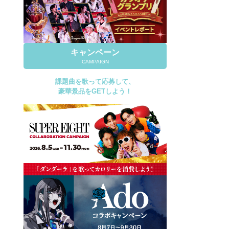
キャンペーン
CAMPAIGN
課題曲を歌って応募して、
豪華景品をGETしよう！