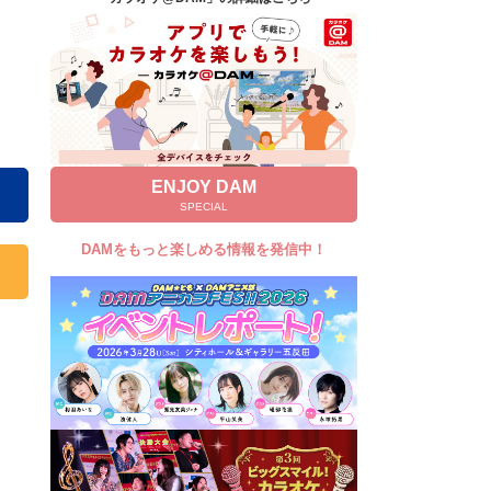
キャンペーン
お知らせ
よくあるご質問
DAMの新曲・ランキングなど
カラオケ最新情報をチェック！
ENJOY DAM
SPECIAL
DAMをもっと楽しめる情報を発信中！
自宅でカラオケ歌い放題！
家族や友達と一緒に！練習にも！