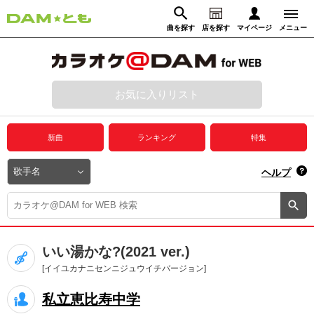
曲を探す
店を探す
マイページ
メニュー
ログイン
マイページ
お気に入りリスト
動画からさがす
録音からさがす
プレミアムサービス
新曲
ランキング
特集
DAM★とも動画
閉じる
ヘルプ
DAM★とも録音
カラオケ＠DAM
いい湯かな?(2021 ver.)
ユーザー検索
[イイユカナニセンニジュウイチバージョン]
私立恵比寿中学
キャンペーン