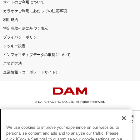
サイトのご利用について
カラオケご利用にあたっての注意事項
利用規約
特定商取引法に基づく表示
プライバシーポリシー
クッキー設定
インフォマティブデータの取得について
ご契約方法
企業情報（コーポレートサイト）
© DAIICHIKOSHO CO.,LTD. All Rights Reserved.
このサイトに掲載されている一切の文章・画像・写真・動画・音声等を、手段や形態
を問わず、著作権法の定める範囲を超えて無断で複製、転載、ファイル化などするこ
とを禁じます。
We use cookies to improve your experience on our website, to
personalize content and ads and to analyze our traffic. Please
楽曲及びコンテンツは、機種によりご利用いただけない場合があります。
click [Cookie Settings] to customize your cookie settings on our
楽曲及びコンテンツの配信日、配信内容が変更になる場合があります。