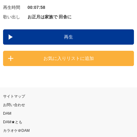
再生時間
00:07:58
お知らせ
よくあるご質問
歌い出し
お正月は家族で 田舎に
DAMの新曲・ランキングなど
再生
カラオケ最新情報をチェック！
お気に入りリストに追加
自宅でカラオケ歌い放題！
家族や友達と一緒に！練習にも！
サイトマップ
お問い合わせ
DAM
DAM★とも
カラオケ＠DAM