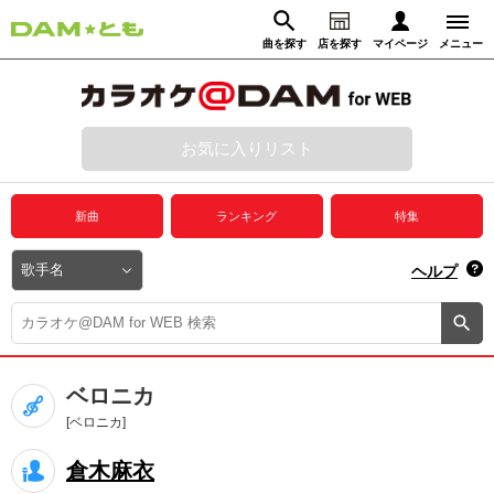
曲を探す
店を探す
マイページ
メニュー
ログイン
マイページ
お気に入りリスト
動画からさがす
録音からさがす
プレミアムサービス
新曲
ランキング
特集
DAM★とも動画
閉じる
ヘルプ
DAM★とも録音
カラオケ＠DAM
ベロニカ
ユーザー検索
[ベロニカ]
倉木麻衣
キャンペーン