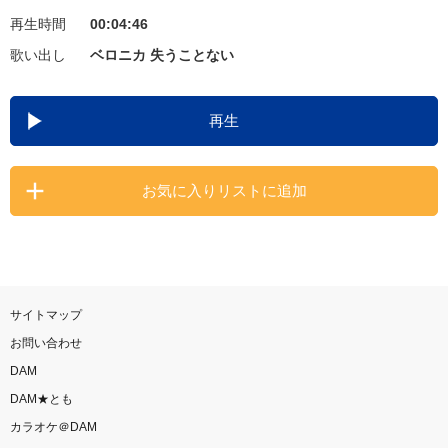
再生時間
00:04:46
お知らせ
よくあるご質問
歌い出し
ベロニカ 失うことない
DAMの新曲・ランキングなど
再生
カラオケ最新情報をチェック！
お気に入りリストに追加
自宅でカラオケ歌い放題！
家族や友達と一緒に！練習にも！
サイトマップ
お問い合わせ
DAM
DAM★とも
カラオケ＠DAM