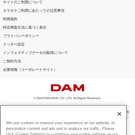
サイトのご利用について
カラオケご利用にあたっての注意事項
利用規約
特定商取引法に基づく表示
プライバシーポリシー
クッキー設定
インフォマティブデータの取得について
ご契約方法
企業情報（コーポレートサイト）
© DAIICHIKOSHO CO.,LTD. All Rights Reserved.
このサイトに掲載されている一切の文章・画像・写真・動画・音声等を、手段や形態
を問わず、著作権法の定める範囲を超えて無断で複製、転載、ファイル化などするこ
とを禁じます。
We use cookies to improve your experience on our website, to
personalize content and ads and to analyze our traffic. Please
楽曲及びコンテンツは、機種によりご利用いただけない場合があります。
click [Cookie Settings] to customize your cookie settings on our
楽曲及びコンテンツの配信日、配信内容が変更になる場合があります。