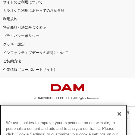
サイトのご利用について
カラオケご利用にあたっての注意事項
利用規約
特定商取引法に基づく表示
プライバシーポリシー
クッキー設定
インフォマティブデータの取得について
ご契約方法
企業情報（コーポレートサイト）
© DAIICHIKOSHO CO.,LTD. All Rights Reserved.
このサイトに掲載されている一切の文章・画像・写真・動画・音声等を、手段や形態
を問わず、著作権法の定める範囲を超えて無断で複製、転載、ファイル化などするこ
とを禁じます。
We use cookies to improve your experience on our website, to
personalize content and ads and to analyze our traffic. Please
楽曲及びコンテンツは、機種によりご利用いただけない場合があります。
click [Cookie Settings] to customize your cookie settings on our
楽曲及びコンテンツの配信日、配信内容が変更になる場合があります。