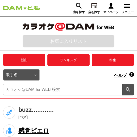
曲を探す
店を探す
マイページ
メニュー
ログイン
マイページ
お気に入りリスト
動画からさがす
録音からさがす
プレミアムサービス
新曲
ランキング
特集
DAM★とも動画
閉じる
ヘルプ
DAM★とも録音
カラオケ＠DAM
buzz............
ユーザー検索
[バズ]
感覚ピエロ
キャンペーン