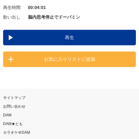
再生時間
00:04:01
お知らせ
よくあるご質問
歌い出し
脳内思考停止でドーパミン
DAMの新曲・ランキングなど
再生
カラオケ最新情報をチェック！
お気に入りリストに追加
自宅でカラオケ歌い放題！
家族や友達と一緒に！練習にも！
サイトマップ
お問い合わせ
DAM
DAM★とも
カラオケ＠DAM