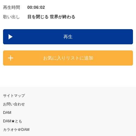
再生時間
00:06:02
お知らせ
よくあるご質問
歌い出し
目を閉じる 世界が終わる
DAMの新曲・ランキングなど
再生
カラオケ最新情報をチェック！
お気に入りリストに追加
自宅でカラオケ歌い放題！
家族や友達と一緒に！練習にも！
サイトマップ
お問い合わせ
DAM
DAM★とも
カラオケ＠DAM