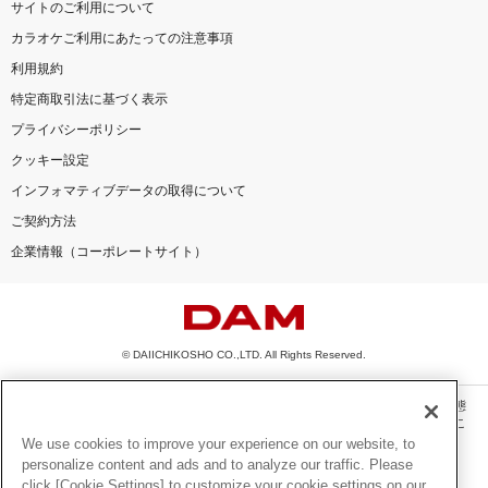
サイトのご利用について
カラオケご利用にあたっての注意事項
利用規約
特定商取引法に基づく表示
プライバシーポリシー
クッキー設定
インフォマティブデータの取得について
ご契約方法
企業情報（コーポレートサイト）
© DAIICHIKOSHO CO.,LTD. All Rights Reserved.
このサイトに掲載されている一切の文章・画像・写真・動画・音声等を、手段や形態
を問わず、著作権法の定める範囲を超えて無断で複製、転載、ファイル化などするこ
とを禁じます。
We use cookies to improve your experience on our website, to
personalize content and ads and to analyze our traffic. Please
楽曲及びコンテンツは、機種によりご利用いただけない場合があります。
click [Cookie Settings] to customize your cookie settings on our
楽曲及びコンテンツの配信日、配信内容が変更になる場合があります。