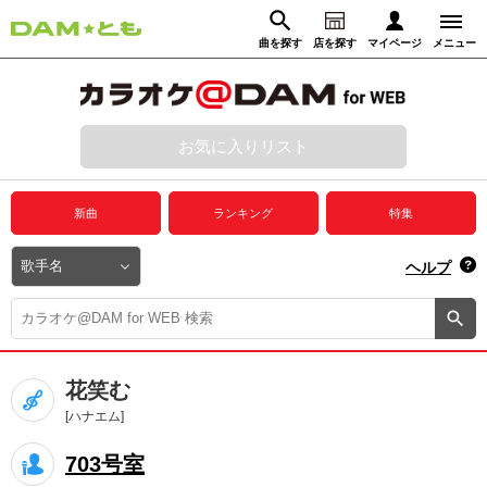
曲を探す
店を探す
マイページ
メニュー
ログイン
マイページ
お気に入りリスト
動画からさがす
録音からさがす
プレミアムサービス
新曲
ランキング
特集
DAM★とも動画
閉じる
ヘルプ
DAM★とも録音
カラオケ＠DAM
花笑む
ユーザー検索
[ハナエム]
703号室
キャンペーン