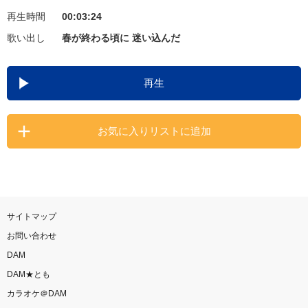
再生時間
00:03:24
お知らせ
よくあるご質問
歌い出し
春が終わる頃に 迷い込んだ
DAMの新曲・ランキングなど
再生
カラオケ最新情報をチェック！
お気に入りリストに追加
自宅でカラオケ歌い放題！
家族や友達と一緒に！練習にも！
サイトマップ
お問い合わせ
DAM
DAM★とも
カラオケ＠DAM