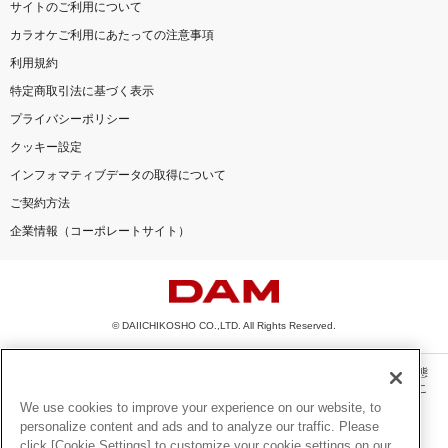
サイトのご利用について
カラオケご利用にあたっての注意事項
利用規約
特定商取引法に基づく表示
プライバシーポリシー
クッキー設定
インフォマティブデータの取得について
ご契約方法
企業情報（コーポレートサイト）
© DAIICHIKOSHO CO.,LTD. All Rights Reserved.
このサイトに掲載されている一切の文章・画像・写真・動画・音声等を、手段や形態
を問わず、著作権法の定める範囲を超えて無断で複製、転載、ファイル化などするこ
とを禁じます。
We use cookies to improve your experience on our website, to
personalize content and ads and to analyze our traffic. Please
楽曲及びコンテンツは、機種によりご利用いただけない場合があります。
click [Cookie Settings] to customize your cookie settings on our
楽曲及びコンテンツの配信日、配信内容が変更になる場合があります。