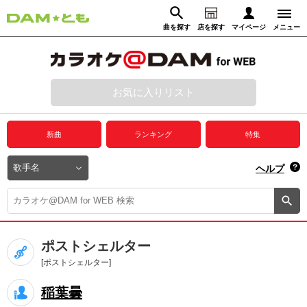
曲を探す
店を探す
マイページ
メニュー
ログイン
マイページ
お気に入りリスト
動画からさがす
録音からさがす
プレミアムサービス
新曲
ランキング
特集
DAM★とも動画
閉じる
ヘルプ
DAM★とも録音
カラオケ＠DAM
ポストシェルター
ユーザー検索
[ポストシェルター]
稲葉曇
キャンペーン