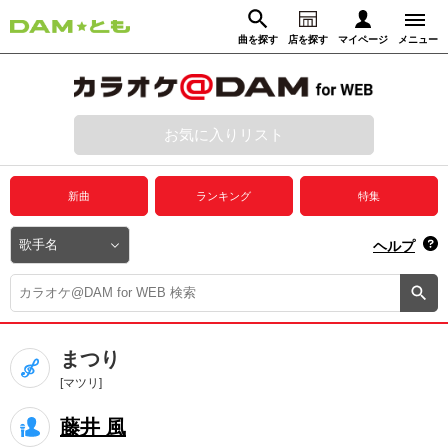
曲を探す
店を探す
マイページ
メニュー
ログイン
マイページ
お気に入りリスト
動画からさがす
録音からさがす
プレミアムサービス
新曲
ランキング
特集
DAM★とも動画
閉じる
ヘルプ
DAM★とも録音
カラオケ＠DAM
まつり
ユーザー検索
[マツリ]
藤井 風
キャンペーン