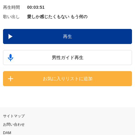
再生時間
00:03:51
お知らせ
よくあるご質問
歌い出し
愛しか感じたくもない もう何の
DAMの新曲・ランキングなど
再生
カラオケ最新情報をチェック！
男性ガイド再生
自宅でカラオケ歌い放題！
お気に入りリストに追加
家族や友達と一緒に！練習にも！
サイトマップ
お問い合わせ
DAM