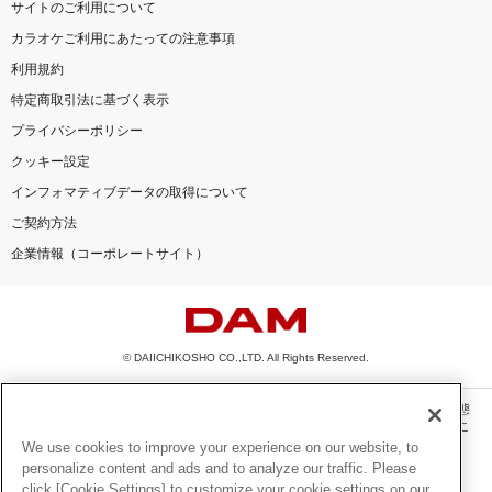
サイトのご利用について
カラオケご利用にあたっての注意事項
利用規約
特定商取引法に基づく表示
プライバシーポリシー
クッキー設定
インフォマティブデータの取得について
ご契約方法
企業情報（コーポレートサイト）
© DAIICHIKOSHO CO.,LTD. All Rights Reserved.
このサイトに掲載されている一切の文章・画像・写真・動画・音声等を、手段や形態
を問わず、著作権法の定める範囲を超えて無断で複製、転載、ファイル化などするこ
とを禁じます。
We use cookies to improve your experience on our website, to
personalize content and ads and to analyze our traffic. Please
楽曲及びコンテンツは、機種によりご利用いただけない場合があります。
click [Cookie Settings] to customize your cookie settings on our
楽曲及びコンテンツの配信日、配信内容が変更になる場合があります。