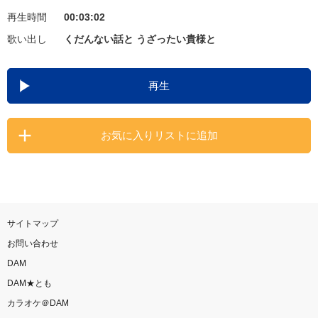
再生時間
00:03:02
お知らせ
よくあるご質問
歌い出し
くだんない話と うざったい貴様と
DAMの新曲・ランキングなど
再生
カラオケ最新情報をチェック！
お気に入りリストに追加
自宅でカラオケ歌い放題！
家族や友達と一緒に！練習にも！
サイトマップ
お問い合わせ
DAM
DAM★とも
カラオケ＠DAM