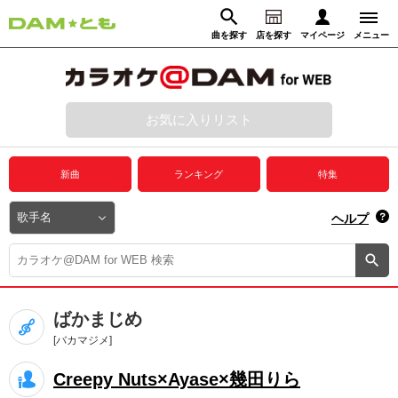
曲を探す
店を探す
マイページ
メニュー
ログイン
マイページ
お気に入りリスト
動画からさがす
録音からさがす
プレミアムサービス
新曲
ランキング
特集
DAM★とも動画
閉じる
ヘルプ
DAM★とも録音
カラオケ＠DAM
ばかまじめ
ユーザー検索
[バカマジメ]
Creepy Nuts×Ayase×幾田りら
キャンペーン