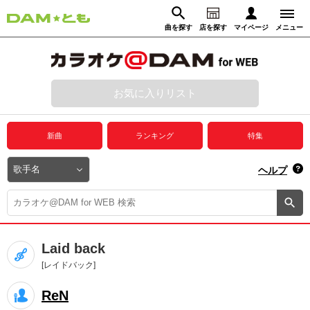
曲を探す
店を探す
マイページ
メニュー
ログイン
マイページ
お気に入りリスト
動画からさがす
録音からさがす
プレミアムサービス
新曲
ランキング
特集
DAM★とも動画
閉じる
ヘルプ
DAM★とも録音
カラオケ＠DAM
Laid back
ユーザー検索
[レイドバック]
ReN
キャンペーン