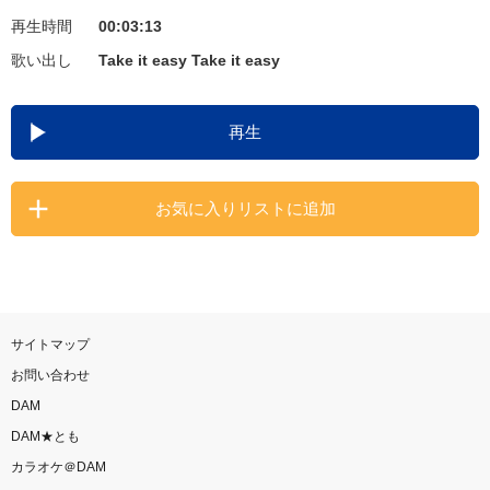
再生時間
00:03:13
お知らせ
よくあるご質問
歌い出し
Take it easy Take it easy
DAMの新曲・ランキングなど
再生
カラオケ最新情報をチェック！
お気に入りリストに追加
自宅でカラオケ歌い放題！
家族や友達と一緒に！練習にも！
サイトマップ
お問い合わせ
DAM
DAM★とも
カラオケ＠DAM