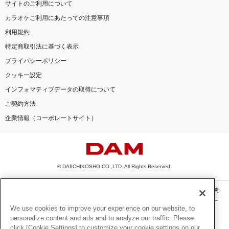
サイトのご利用について
カラオケご利用にあたっての注意事項
利用規約
特定商取引法に基づく表示
プライバシーポリシー
クッキー設定
インフォマティブデータの取得について
ご契約方法
企業情報（コーポレートサイト）
© DAIICHIKOSHO CO.,LTD. All Rights Reserved.
このサイトに掲載されている一切の文章・画像・写真・動画・音声等を、手段や形態
を問わず、著作権法の定める範囲を超えて無断で複製、転載、ファイル化などするこ
とを禁じます。
We use cookies to improve your experience on our website, to
personalize content and ads and to analyze our traffic. Please
楽曲及びコンテンツは、機種によりご利用いただけない場合があります。
click [Cookie Settings] to customize your cookie settings on our
楽曲及びコンテンツの配信日、配信内容が変更になる場合があります。