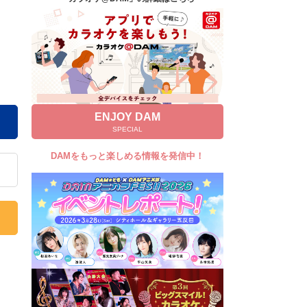
キャンペーン
お知らせ
よくあるご質問
DAMの新曲・ランキングなど
カラオケ最新情報をチェック！
ENJOY DAM
SPECIAL
DAMをもっと楽しめる情報を発信中！
自宅でカラオケ歌い放題！
家族や友達と一緒に！練習にも！