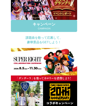
キャンペーン
CAMPAIGN
課題曲を歌って応募して、
豪華景品をGETしよう！