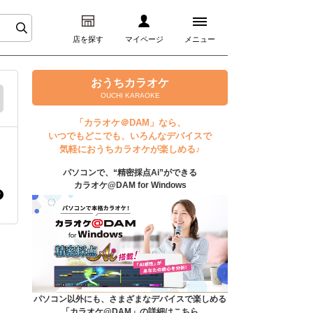
店を探す
マイページ
メニュー
ログイン
おうちカラオケ
OUCHI KARAOKE
マイページ
「カラオケ＠DAM」なら、
いつでもどこでも、いろんなデバイスで
プレミアムサービス
気軽におうちカラオケが楽しめる♪
パソコンで、“精密採点Ai”ができる
DAM★とも動画
カラオケ@DAM for Windows
DAM★とも録音
カラオケ＠DAM
ユーザー検索
パソコン以外にも、さまざまなデバイスで楽しめる
「カラオケ@DAM」の詳細はこちら