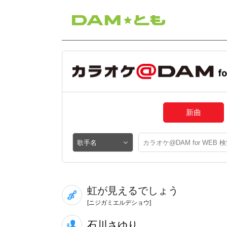
新曲
虹が見えるでしょう
[ニジガミエルデショウ]
石川さゆり