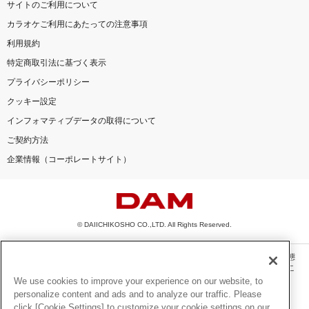
サイトのご利用について
カラオケご利用にあたっての注意事項
利用規約
特定商取引法に基づく表示
プライバシーポリシー
クッキー設定
インフォマティブデータの取得について
ご契約方法
企業情報（コーポレートサイト）
© DAIICHIKOSHO CO.,LTD. All Rights Reserved.
このサイトに掲載されている一切の文章・画像・写真・動画・音声等を、手段や形態
を問わず、著作権法の定める範囲を超えて無断で複製、転載、ファイル化などするこ
とを禁じます。
We use cookies to improve your experience on our website, to
personalize content and ads and to analyze our traffic. Please
楽曲及びコンテンツは、機種によりご利用いただけない場合があります。
click [Cookie Settings] to customize your cookie settings on our
楽曲及びコンテンツの配信日、配信内容が変更になる場合があります。