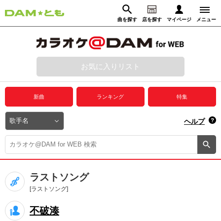
曲を探す
店を探す
マイページ
メニュー
ログイン
マイページ
お気に入りリスト
動画からさがす
録音からさがす
プレミアムサービス
新曲
ランキング
特集
DAM★とも動画
閉じる
ヘルプ
DAM★とも録音
カラオケ＠DAM
ラストソング
ユーザー検索
[ラストソング]
不破湊
キャンペーン