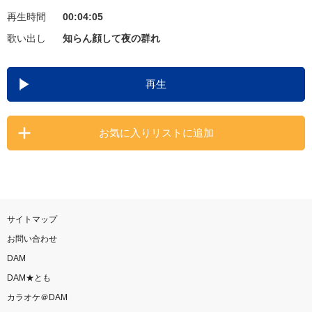
再生時間
00:04:05
お知らせ
よくあるご質問
歌い出し
知らん顔して夜の群れ
DAMの新曲・ランキングなど
再生
カラオケ最新情報をチェック！
お気に入りリストに追加
自宅でカラオケ歌い放題！
家族や友達と一緒に！練習にも！
サイトマップ
お問い合わせ
DAM
DAM★とも
カラオケ＠DAM