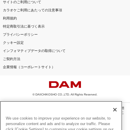
サイトのご利用について
カラオケご利用にあたっての注意事項
利用規約
特定商取引法に基づく表示
プライバシーポリシー
クッキー設定
インフォマティブデータの取得について
ご契約方法
企業情報（コーポレートサイト）
© DAIICHIKOSHO CO.,LTD. All Rights Reserved.
このサイトに掲載されている一切の文章・画像・写真・動画・音声等を、手段や形態
を問わず、著作権法の定める範囲を超えて無断で複製、転載、ファイル化などするこ
とを禁じます。
We use cookies to improve your experience on our website, to
personalize content and ads and to analyze our traffic. Please
楽曲及びコンテンツは、機種によりご利用いただけない場合があります。
click [Cookie Settings] to customize your cookie settings on our
楽曲及びコンテンツの配信日、配信内容が変更になる場合があります。