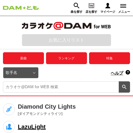
曲を探す
店を探す
マイページ
メニュー
ログイン
マイページ
お気に入りリスト
動画からさがす
録音からさがす
プレミアムサービス
新曲
ランキング
特集
DAM★とも動画
閉じる
ヘルプ
DAM★とも録音
カラオケ＠DAM
Diamond City Lights
ユーザー検索
[ダイアモンドシティライツ]
LazuLight
キャンペーン