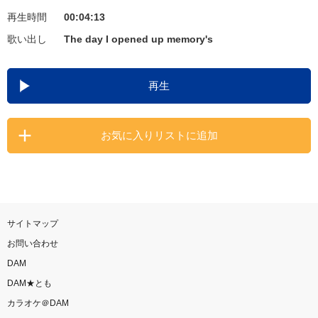
再生時間
00:04:13
お知らせ
よくあるご質問
歌い出し
The day I opened up memory's
DAMの新曲・ランキングなど
再生
カラオケ最新情報をチェック！
お気に入りリストに追加
自宅でカラオケ歌い放題！
家族や友達と一緒に！練習にも！
サイトマップ
お問い合わせ
DAM
DAM★とも
カラオケ＠DAM