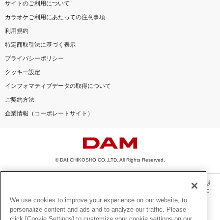
サイトのご利用について
カラオケご利用にあたっての注意事項
利用規約
特定商取引法に基づく表示
プライバシーポリシー
クッキー設定
インフォマティブデータの取得について
ご契約方法
企業情報（コーポレートサイト）
© DAIICHIKOSHO CO.,LTD. All Rights Reserved.
このサイトに掲載されている一切の文章・画像・写真・動画・音声等を、手段や形態
を問わず、著作権法の定める範囲を超えて無断で複製、転載、ファイル化などするこ
とを禁じます。
We use cookies to improve your experience on our website, to
personalize content and ads and to analyze our traffic. Please
楽曲及びコンテンツは、機種によりご利用いただけない場合があります。
click [Cookie Settings] to customize your cookie settings on our
楽曲及びコンテンツの配信日、配信内容が変更になる場合があります。