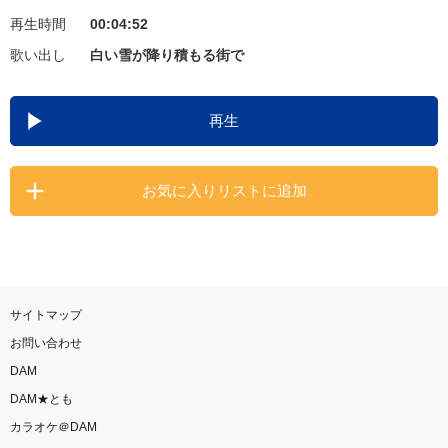
再生時間
00:04:52
お知らせ
よくあるご質問
歌い出し
白い雪が降り積もる街で
DAMの新曲・ランキングなど
再生
カラオケ最新情報をチェック！
お気に入りリストに追加
自宅でカラオケ歌い放題！
家族や友達と一緒に！練習にも！
サイトマップ
お問い合わせ
DAM
DAM★とも
カラオケ＠DAM