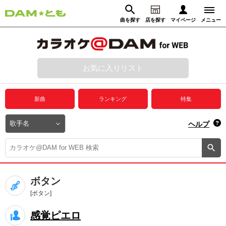
曲を探す
店を探す
マイページ
メニュー
ログイン
マイページ
お気に入りリスト
動画からさがす
録音からさがす
プレミアムサービス
新曲
ランキング
特集
DAM★とも動画
閉じる
ヘルプ
DAM★とも録音
カラオケ＠DAM
ボタン
ユーザー検索
[ボタン]
感覚ピエロ
キャンペーン