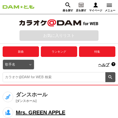
曲を探す
店を探す
マイページ
メニュー
ログイン
マイページ
お気に入りリスト
動画からさがす
録音からさがす
プレミアムサービス
新曲
ランキング
特集
DAM★とも動画
閉じる
ヘルプ
DAM★とも録音
カラオケ＠DAM
ダンスホール
ユーザー検索
[ダンスホール]
Mrs. GREEN APPLE
キャンペーン