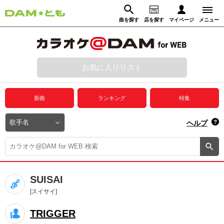
曲を探す
店を探す
マイページ
メニュー
ログイン
マイページ
お気に入りリスト
動画からさがす
録音からさがす
プレミアムサービス
新曲
ランキング
特集
DAM★とも動画
閉じる
ヘルプ
DAM★とも録音
カラオケ＠DAM
SUISAI
ユーザー検索
[スイサイ]
TRIGGER
キャンペーン