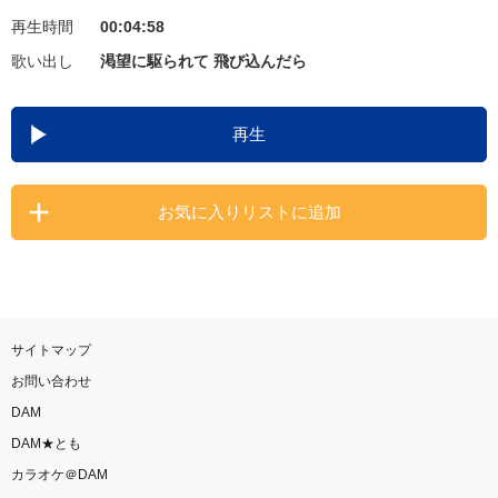
再生時間
00:04:58
お知らせ
よくあるご質問
歌い出し
渇望に駆られて 飛び込んだら
DAMの新曲・ランキングなど
再生
カラオケ最新情報をチェック！
お気に入りリストに追加
自宅でカラオケ歌い放題！
家族や友達と一緒に！練習にも！
サイトマップ
お問い合わせ
DAM
DAM★とも
カラオケ＠DAM