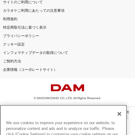
サイトのご利用について
カラオケご利用にあたっての注意事項
利用規約
特定商取引法に基づく表示
プライバシーポリシー
クッキー設定
インフォマティブデータの取得について
ご契約方法
企業情報（コーポレートサイト）
© DAIICHIKOSHO CO.,LTD. All Rights Reserved.
このサイトに掲載されている一切の文章・画像・写真・動画・音声等を、手段や形態
を問わず、著作権法の定める範囲を超えて無断で複製、転載、ファイル化などするこ
とを禁じます。
We use cookies to improve your experience on our website, to
personalize content and ads and to analyze our traffic. Please
楽曲及びコンテンツは、機種によりご利用いただけない場合があります。
click [Cookie Settings] to customize your cookie settings on our
楽曲及びコンテンツの配信日、配信内容が変更になる場合があります。