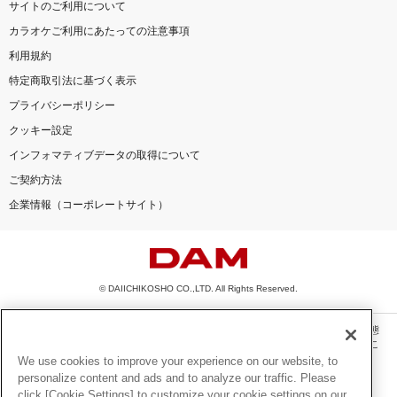
サイトのご利用について
カラオケご利用にあたっての注意事項
利用規約
特定商取引法に基づく表示
プライバシーポリシー
クッキー設定
インフォマティブデータの取得について
ご契約方法
企業情報（コーポレートサイト）
© DAIICHIKOSHO CO.,LTD. All Rights Reserved.
このサイトに掲載されている一切の文章・画像・写真・動画・音声等を、手段や形態
を問わず、著作権法の定める範囲を超えて無断で複製、転載、ファイル化などするこ
とを禁じます。
We use cookies to improve your experience on our website, to
personalize content and ads and to analyze our traffic. Please
楽曲及びコンテンツは、機種によりご利用いただけない場合があります。
click [Cookie Settings] to customize your cookie settings on our
楽曲及びコンテンツの配信日、配信内容が変更になる場合があります。