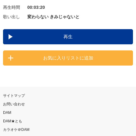
再生時間
00:03:20
お知らせ
よくあるご質問
歌い出し
変わらない きみじゃないと
DAMの新曲・ランキングなど
再生
カラオケ最新情報をチェック！
お気に入りリストに追加
自宅でカラオケ歌い放題！
家族や友達と一緒に！練習にも！
サイトマップ
お問い合わせ
DAM
DAM★とも
カラオケ＠DAM