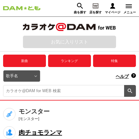
曲を探す
店を探す
マイページ
メニュー
ログイン
マイページ
お気に入りリスト
動画からさがす
録音からさがす
プレミアムサービス
新曲
ランキング
特集
DAM★とも動画
閉じる
ヘルプ
DAM★とも録音
カラオケ＠DAM
モンスター
ユーザー検索
[モンスター]
肉チョモランマ
キャンペーン