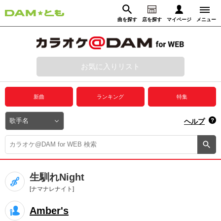
曲を探す
店を探す
マイページ
メニュー
ログイン
マイページ
お気に入りリスト
動画からさがす
録音からさがす
プレミアムサービス
新曲
ランキング
特集
DAM★とも動画
閉じる
ヘルプ
DAM★とも録音
カラオケ＠DAM
生馴れNight
ユーザー検索
[ナマナレナイト]
Amber's
キャンペーン