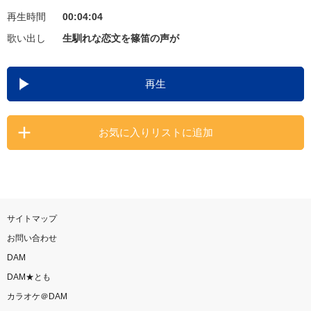
再生時間
00:04:04
お知らせ
よくあるご質問
歌い出し
生馴れな恋文を篠笛の声が
DAMの新曲・ランキングなど
再生
カラオケ最新情報をチェック！
お気に入りリストに追加
自宅でカラオケ歌い放題！
家族や友達と一緒に！練習にも！
サイトマップ
お問い合わせ
DAM
DAM★とも
カラオケ＠DAM