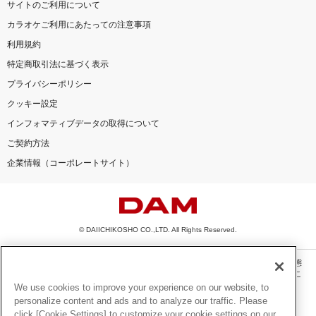
サイトのご利用について
カラオケご利用にあたっての注意事項
利用規約
特定商取引法に基づく表示
プライバシーポリシー
クッキー設定
インフォマティブデータの取得について
ご契約方法
企業情報（コーポレートサイト）
© DAIICHIKOSHO CO.,LTD. All Rights Reserved.
このサイトに掲載されている一切の文章・画像・写真・動画・音声等を、手段や形態
を問わず、著作権法の定める範囲を超えて無断で複製、転載、ファイル化などするこ
とを禁じます。
We use cookies to improve your experience on our website, to
personalize content and ads and to analyze our traffic. Please
楽曲及びコンテンツは、機種によりご利用いただけない場合があります。
click [Cookie Settings] to customize your cookie settings on our
楽曲及びコンテンツの配信日、配信内容が変更になる場合があります。