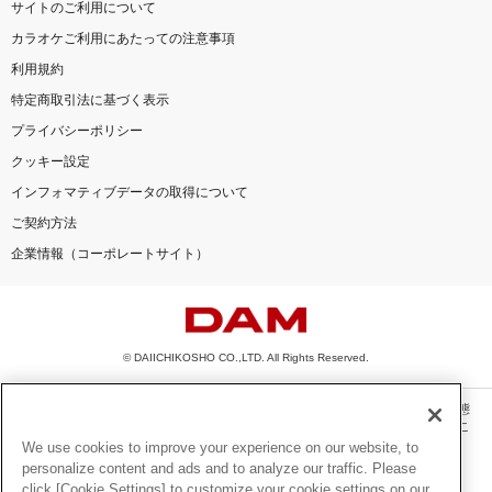
サイトのご利用について
カラオケご利用にあたっての注意事項
利用規約
特定商取引法に基づく表示
プライバシーポリシー
クッキー設定
インフォマティブデータの取得について
ご契約方法
企業情報（コーポレートサイト）
© DAIICHIKOSHO CO.,LTD. All Rights Reserved.
このサイトに掲載されている一切の文章・画像・写真・動画・音声等を、手段や形態
を問わず、著作権法の定める範囲を超えて無断で複製、転載、ファイル化などするこ
とを禁じます。
We use cookies to improve your experience on our website, to
personalize content and ads and to analyze our traffic. Please
楽曲及びコンテンツは、機種によりご利用いただけない場合があります。
click [Cookie Settings] to customize your cookie settings on our
楽曲及びコンテンツの配信日、配信内容が変更になる場合があります。