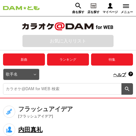
曲を探す
店を探す
マイページ
メニュー
ログイン
マイページ
お気に入りリスト
動画からさがす
録音からさがす
プレミアムサービス
新曲
ランキング
特集
DAM★とも動画
閉じる
ヘルプ
DAM★とも録音
カラオケ＠DAM
フラッシュアイデア
ユーザー検索
[フラッシュアイデア]
内田真礼
キャンペーン