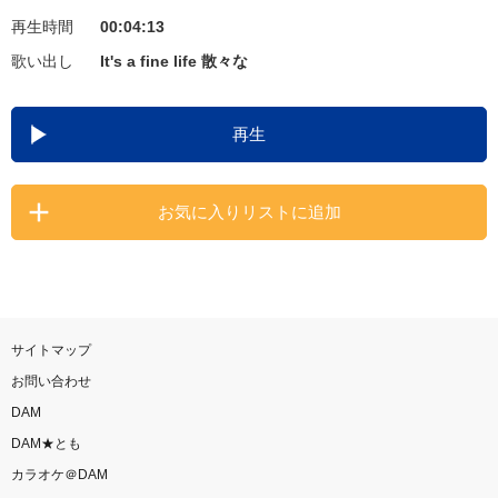
再生時間
00:04:13
お知らせ
よくあるご質問
歌い出し
It's a fine life 散々な
DAMの新曲・ランキングなど
再生
カラオケ最新情報をチェック！
お気に入りリストに追加
自宅でカラオケ歌い放題！
家族や友達と一緒に！練習にも！
サイトマップ
お問い合わせ
DAM
DAM★とも
カラオケ＠DAM